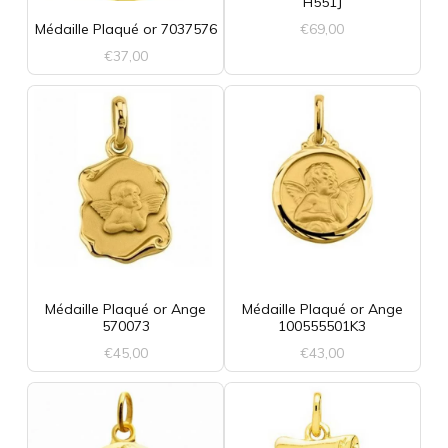
H551J
€
69,00
Médaille Plaqué or 7037576
€
37,00
Médaille Plaqué or Ange
Médaille Plaqué or Ange
570073
100555501K3
€
45,00
€
43,00