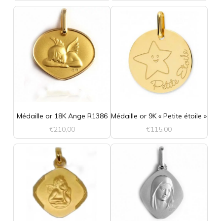
Médaille or 18K Ange R1386
Médaille or 9K « Petite étoile »
€
210,00
€
115,00