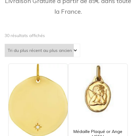
Livraison Gratuite à partir de 89€ dans toute
la France.
Trié
30 résultats affichés
du
plus
récent
au
plus
ancien
Médaille Plaqué or Ange