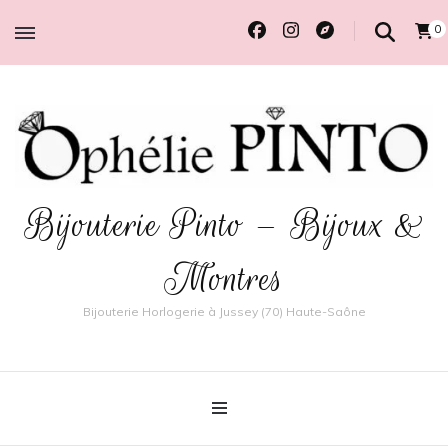
0
Bijouterie Pinto – Bijoux &
Montres
Bijouterie Horlogerie à Jussey (70) Haute-Saône