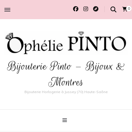
0
Bijouterie Pinto – Bijoux &
Montres
Bijouterie Horlogerie à Jussey (70) Haute-Saône