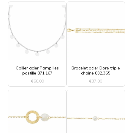
choisies
sur
la
page
du
produit
Collier acier Pampilles
Bracelet acier Doré triple
pastille 871.167
chaine 832.365
€
60,00
€
37,00