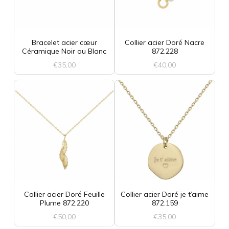
variations.
variations.
du
Les
Les
produit
options
options
Bracelet acier cœur
Collier acier Doré Nacre
Céramique Noir ou Blanc
872.228
peuvent
peuvent
€
35,00
€
40,00
être
être
Ce
choisies
choisies
produit
sur
sur
a
la
la
plusieurs
page
page
variations.
du
du
Les
produit
produit
options
Collier acier Doré Feuille
Collier acier Doré je t’aime
Plume 872.220
872.159
peuvent
€
50,00
€
35,00
être