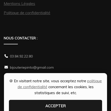
Mentions Légales
Politique de confidentialité
NOUS CONTACTER :
03.84.92.22.80
bijouteriepinto@gmail.com
38 rue Gambetta 70500 JUSSEY
🍪 En visitant notre site, vous acceptez notre
politique
de confidentialité
concernant les cookies, les
statistiques de suivi, etc.
ACCEPTER