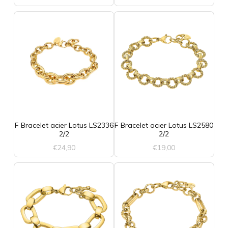
F Bracelet acier Lotus LS2336
F Bracelet acier Lotus LS2580
2/2
2/2
€
24,90
€
19,00