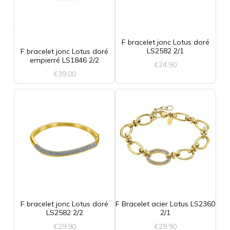
F bracelet jonc Lotus doré
LS2582 2/1
F bracelet jonc Lotus doré
empierré LS1846 2/2
€
24,90
€
39,00
F bracelet jonc Lotus doré
F Bracelet acier Lotus LS2360
LS2582 2/2
2/1
€
29,90
€
29,90