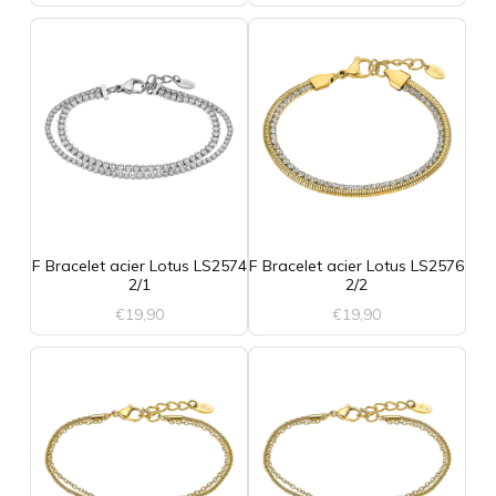
F Bracelet acier Lotus LS2574
F Bracelet acier Lotus LS2576
2/1
2/2
€
19,90
€
19,90