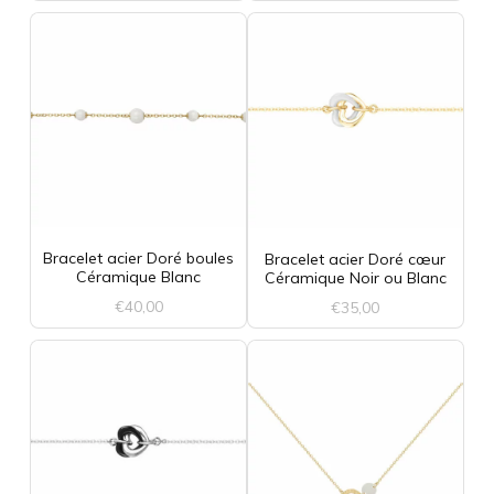
Ce
produit
a
plusieurs
variations.
Les
options
Bracelet acier Doré boules
Bracelet acier Doré cœur
Céramique Blanc
Céramique Noir ou Blanc
peuvent
€
40,00
€
35,00
être
Ce
Ce
choisies
produit
produit
sur
a
a
la
plusieurs
plusieurs
page