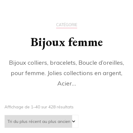
CATÉGORIE
Bijoux femme
Bijoux colliers, bracelets, Boucle d’oreilles,
pour femme. Jolies collections en argent,
Acier…
Trié
Affichage de 1–40 sur 428 résultats
du
plus
récent