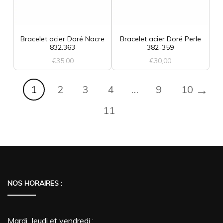
Bracelet acier Doré Nacre
Bracelet acier Doré Perle
832.363
382-359
€
35,00
€
30,00
→
1
2
3
4
…
9
10
11
NOS HORAIRES :
Mardi, Jeudi et vendredi :