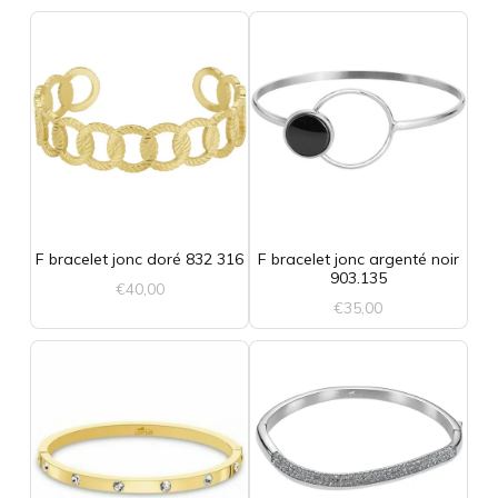
F bracelet jonc doré 832 316
F bracelet jonc argenté noir
903.135
€
40,00
€
35,00