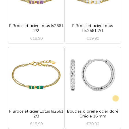
F Bracelet acier Lotus ls2561
F Bracelet acier Lotus
2/2
Lls2561 2/1
€
19,90
€
19,90
F Bracelet acier Lotus ls2561
Boucles d oreille acier doré
2/3
Créole 16 mm
€
19,90
€
30,00