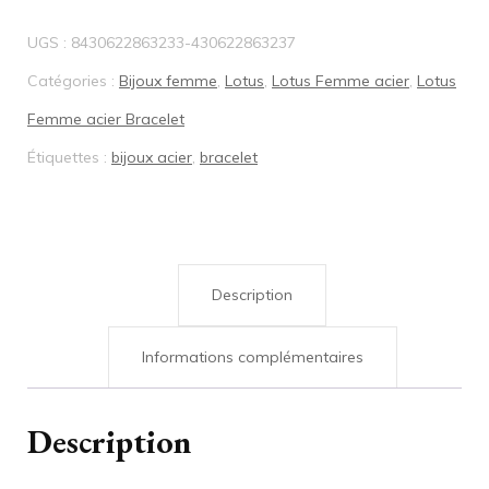
Bracelet
UGS :
8430622863233-430622863237
acier
Catégories :
Bijoux femme
,
Lotus
,
Lotus Femme acier
,
Lotus
étoile
Femme acier Bracelet
&
Étiquettes :
bijoux acier
,
bracelet
oxyde
LS2558/2/1
Description
Informations complémentaires
Description