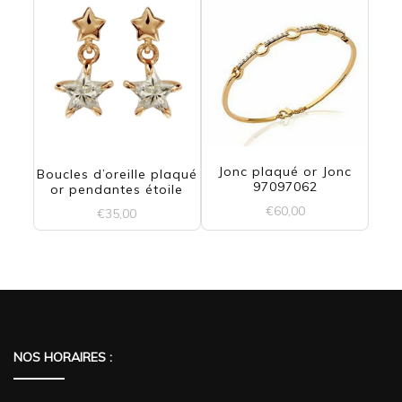
Jonc plaqué or Jonc
Boucles d’oreille plaqué
97097062
or pendantes étoile
€
60,00
€
35,00
NOS HORAIRES :