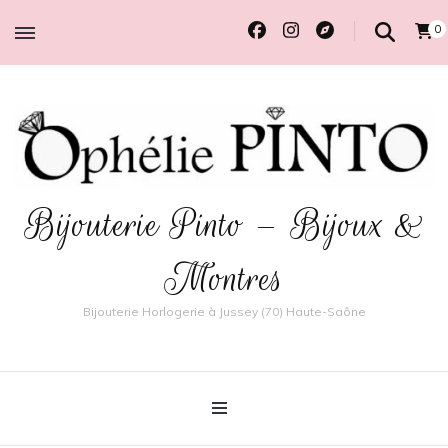
0
Bijouterie Pinto – Bijoux &
Montres
Bijouterie Horlogerie à Jussey (70) Haute-Saône