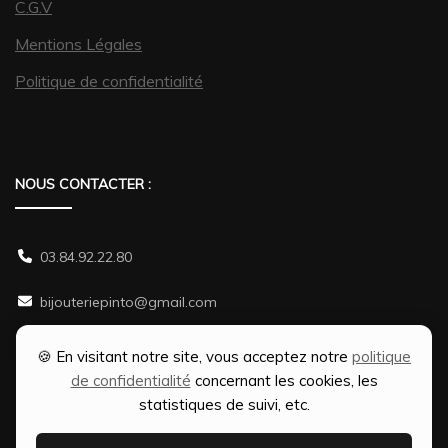
C.G.V
Mentions Légales
Politique de confidentialité
NOUS CONTACTER :
03.84.92.22.80
bijouteriepinto@gmail.com
38 rue Gambetta 70500 JUSSEY
🍪 En visitant notre site, vous acceptez notre
politique
de confidentialité
concernant les cookies, les
statistiques de suivi, etc.