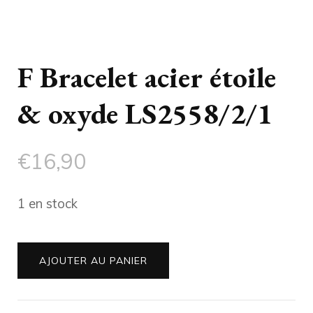
F Bracelet acier étoile
& oxyde LS2558/2/1
€
16,90
1 en stock
quantité
AJOUTER AU PANIER
de
F