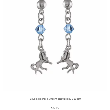
Boucles d’oreille Argent cheval bleu 011560
€
40,00