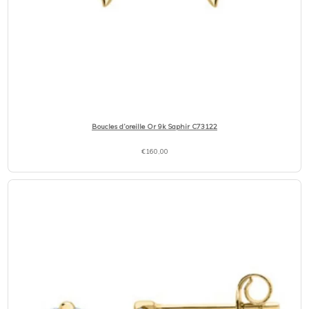
Boucles d’oreille Or 9k Saphir C73122
€
160,00