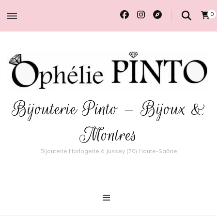
0
Bijouterie Pinto – Bijoux &
Montres
Bijouterie Horlogerie à Jussey (70) Haute-Saône