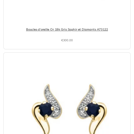
Boucles d’oreille Or 18k Gris Saphir et Diamants A73122
€
300,00