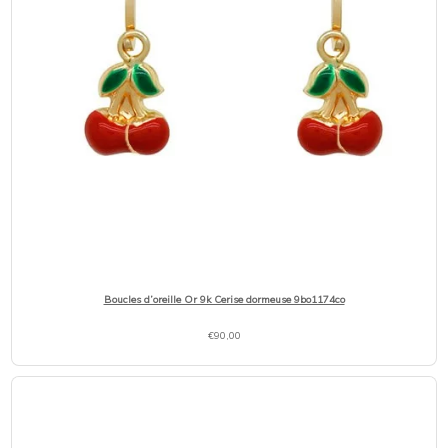
Boucles d’oreille Or 9k Cerise dormeuse 9bo1174co
€
90,00