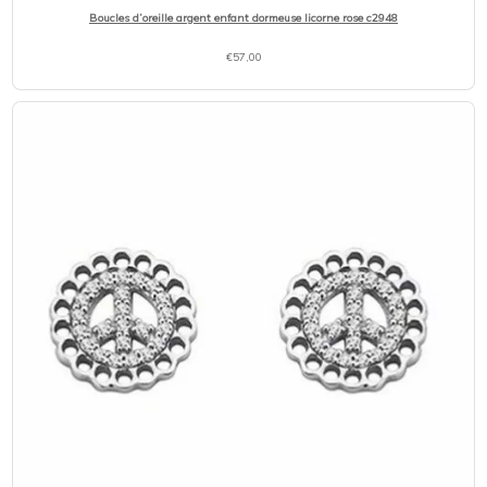
Boucles d’oreille argent enfant dormeuse licorne rose c2948
€
57,00