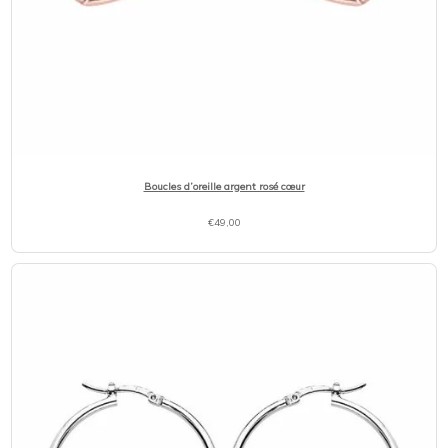
Boucles d’oreille argent rosé cœur
€
49,00