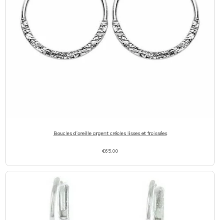
Boucles d’oreille argent créoles lisses et froissées
€
65,00