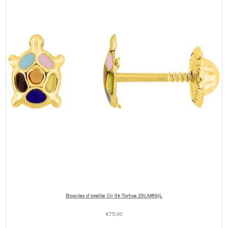
Boucles d’oreille Or 9k Tortue 29LM69JL
€
75,00