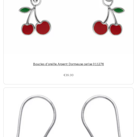
Boucles d’oreille Argent Dormeuse cerise 011276
€
39,00