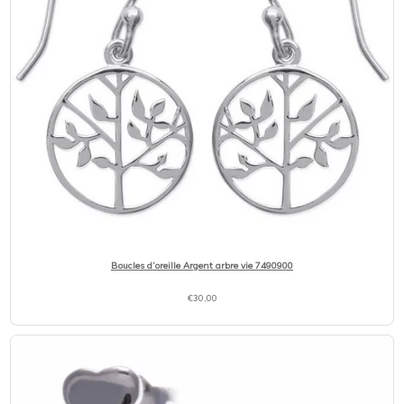
Boucles d’oreille Argent arbre vie 7490900
€
30,00