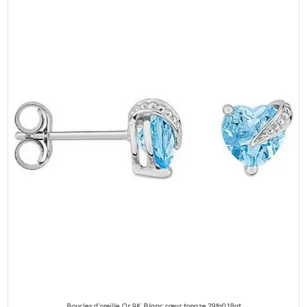
Boucles d’oreille Or 9K Blanc cœur topaze 29fa018gt