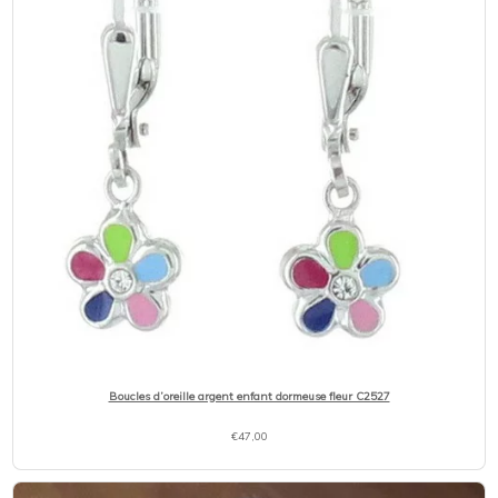
Boucles d’oreille argent enfant dormeuse fleur C2527
€
47,00