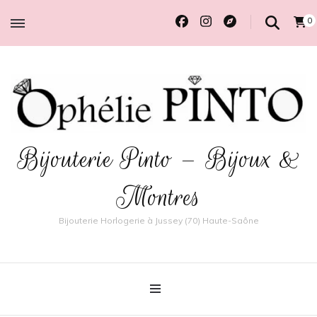
0
Bijouterie Pinto – Bijoux &
Montres
Bijouterie Horlogerie à Jussey (70) Haute-Saône