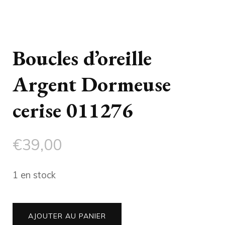
Boucles d’oreille
Argent Dormeuse
cerise 011276
€
39,00
1 en stock
quantité
AJOUTER AU PANIER
de