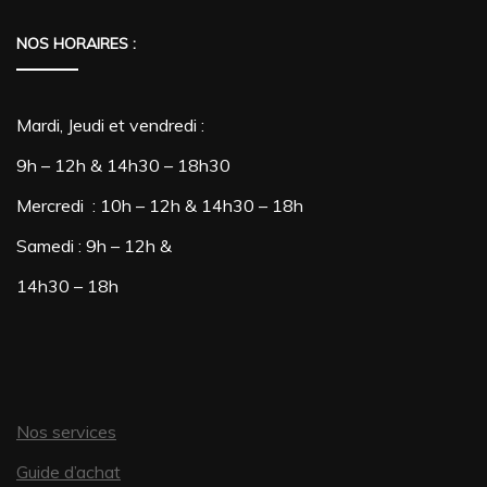
la
la
NOS HORAIRES :
page
page
du
du
produit
produit
Mardi, Jeudi et vendredi :
9h – 12h & 14h30 – 18h30
Mercredi : 10h – 12h & 14h30 – 18h
Samedi : 9h – 12h &
14h30 – 18h
Nos services
Guide d’achat