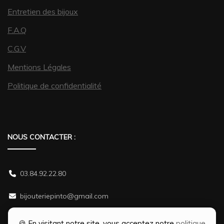
Entretien des bijoux
F.A.Q
C.G.V
Mentions Légales
Politique de confidentialité
NOUS CONTACTER :
03.84.92.22.80
bijouteriepinto@gmail.com
38 rue Gambetta 70500 JUSSEY
🍪 En visitant notre site, vous acceptez notre
politique