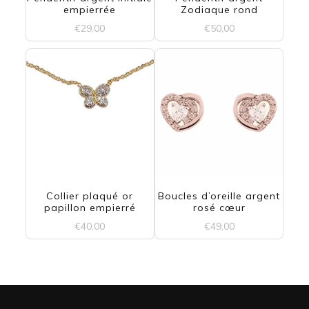
empierrée
Zodiaque rond
€
29,00
€
50,00
Ce
Ce
produit
produit
a
a
plusieurs
plusieurs
variations.
variations.
Les
Les
options
options
Collier plaqué or
Boucles d’oreille argent
papillon empierré
rosé cœur
peuvent
peuvent
€
40,00
€
49,00
être
être
choisies
choisies
sur
sur