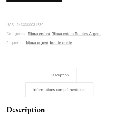
Boucles
d’oreille
UGS :
2430300031530
Argent
Catégories :
Bijoux enfant
,
Bijoux enfant Boucles Argent
Dormeuse
Étiquettes :
bijoux argent
,
boucle oreille
cerise
011276
Description
Informations complémentaires
Description