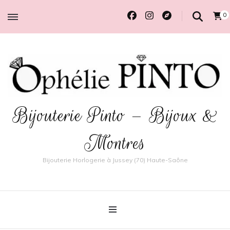
0
Bijouterie Pinto – Bijoux &
Montres
Bijouterie Horlogerie à Jussey (70) Haute-Saône