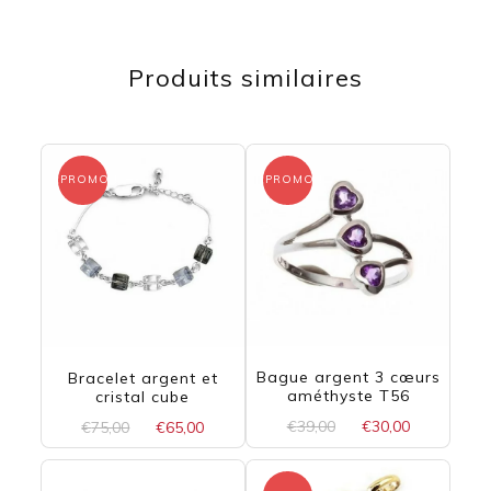
Produits similaires
PROMO !
PROMO !
Bague argent 3 cœurs
Bracelet argent et
améthyste T56
cristal cube
Le
Le
Le
Le
€
39,00
€
30,00
€
75,00
€
65,00
prix
prix
prix
prix
initial
actuel
initial
actuel