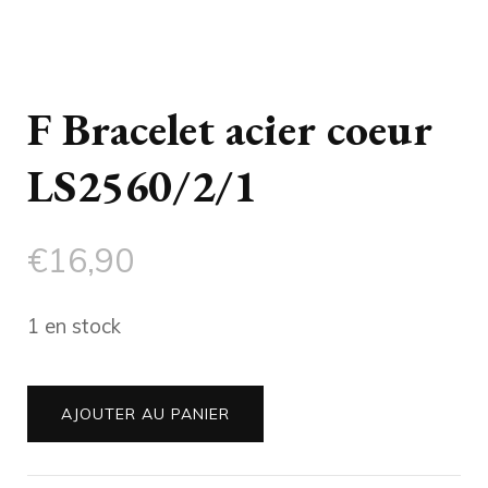
F Bracelet acier coeur
LS2560/2/1
€
16,90
1 en stock
quantité
AJOUTER AU PANIER
de
F