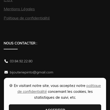
Mentions Légales
Politique de confidentialité
NOUS CONTACTER :
03.84.92.22.80
bijouteriepinto@gmail.com
38 rue Gambetta 70500 JUSSEY
🍪 En visitant notre site, vous acceptez notre
politique
de confidentialité
concernant les cookies, les
statistiques de suivi, etc.