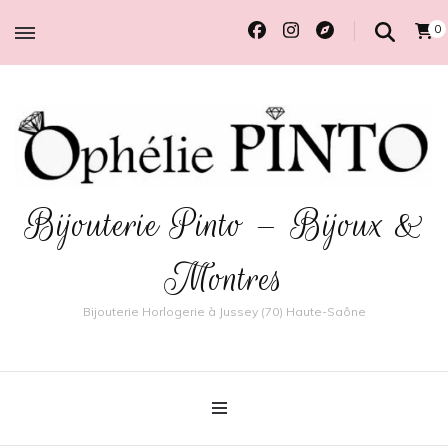
0
Bijouterie Pinto – Bijoux &
Montres
Bijouterie Horlogerie à Jussey (70) Haute-Saône