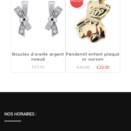
était :
est :
était :
est :
PROMO !
€39,00.
€30,00.
€75,00.
€65,00.
Boucles d’oreille argent
Pendentif enfant plaqué
noeud
or ourson
Le
Le
€
45,00
€
30,00
€
20,00
prix
prix
initial
actuel
était :
est :
€30,00.
€20,00.
NOS HORAIRES :