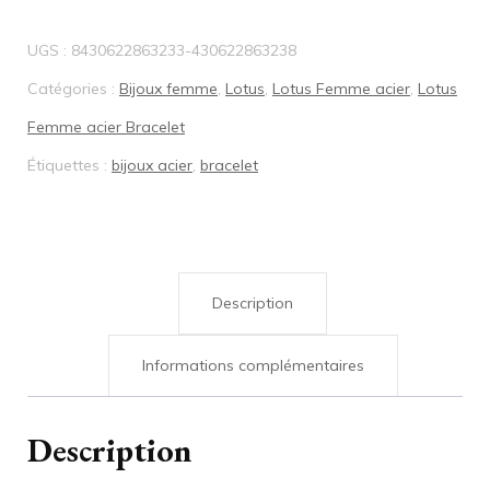
Bracelet
UGS :
8430622863233-430622863238
acier
Catégories :
Bijoux femme
,
Lotus
,
Lotus Femme acier
,
Lotus
coeur
Femme acier Bracelet
LS2560/2/1
Étiquettes :
bijoux acier
,
bracelet
Description
Informations complémentaires
Description