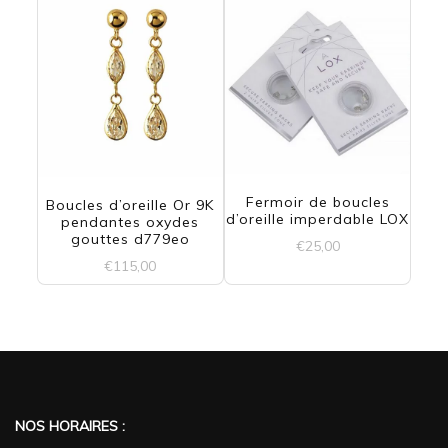
prix :
€25,00
produit
à
a
€30,00
plusieurs
variations.
Les
Fermoir de boucles
options
Boucles d’oreille Or 9K
d’oreille imperdable LOX
pendantes oxydes
peuvent
gouttes d779eo
€
25,00
€
115,00
être
Ce
choisies
produit
sur
a
la
plusieurs
page
variations.
NOS HORAIRES :