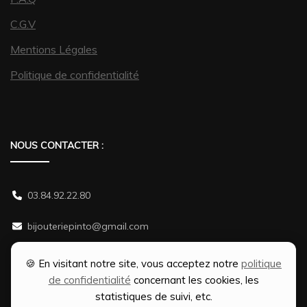
C.G.V
Mentions Légales
Politique de confidentialité
NOUS CONTACTER :
03.84.92.22.80
bijouteriepinto@gmail.com
38 rue Gambetta 70500 JUSSEY
🍪 En visitant notre site, vous acceptez notre
politique
de confidentialité
concernant les cookies, les
statistiques de suivi, etc.