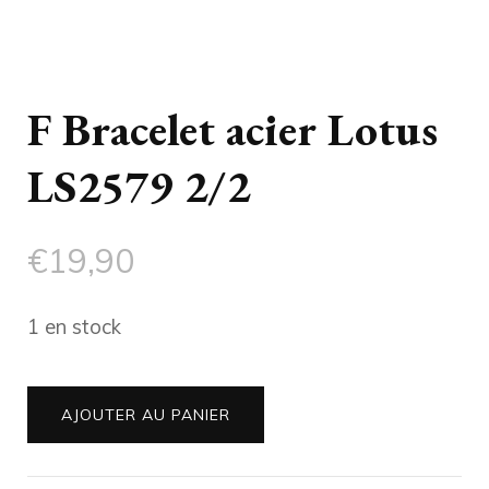
F Bracelet acier Lotus
LS2579 2/2
€
19,90
1 en stock
quantité
AJOUTER AU PANIER
de
F