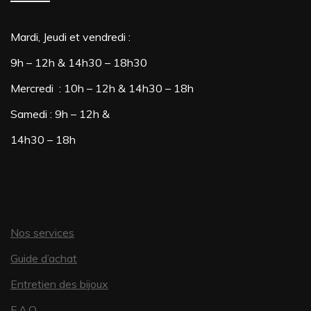
du
Les
produit
options
Mardi, Jeudi et vendredi :
peuvent
9h – 12h & 14h30 – 18h30
être
Mercredi : 10h – 12h & 14h30 – 18h
choisies
Samedi : 9h – 12h &
sur
14h30 – 18h
la
page
du
produit
Nos services
Guide d’achat
Entretien des bijoux
F.A.Q