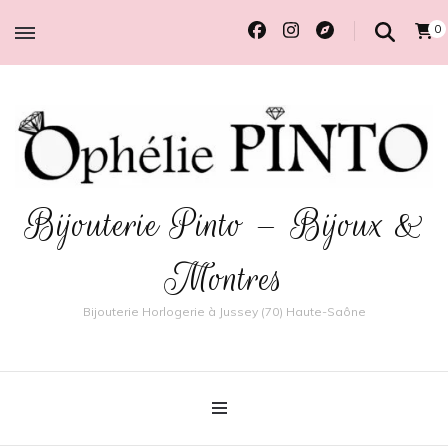
0
Bijouterie Pinto – Bijoux &
Montres
Bijouterie Horlogerie à Jussey (70) Haute-Saône