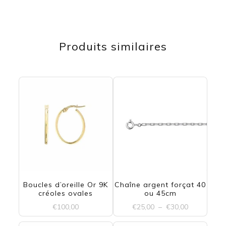
Produits similaires
Boucles d’oreille Or 9K
Chaîne argent forçat 40
créoles ovales
ou 45cm
Plage
€
100,00
€
25,00
–
€
30,00
de
Ce