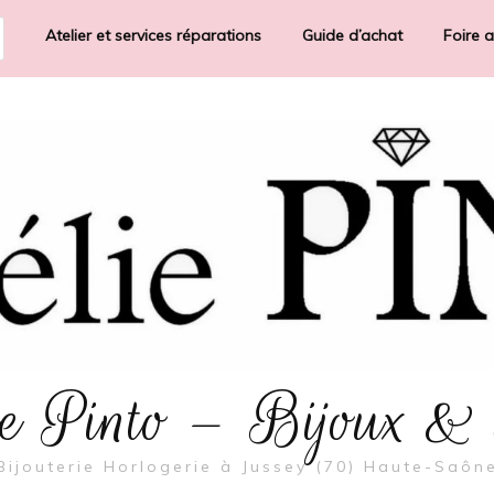
Atelier et services réparations
Guide d’achat
Foire 
rie Pinto – Bijoux &
Bijouterie Horlogerie à Jussey (70) Haute-Saôn