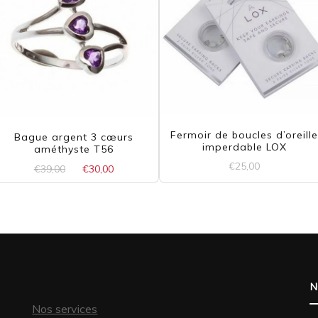
Fermoir de boucles d’oreill
Bague argent 3 cœurs
imperdable LOX
améthyste T56
€
25,00
Le
Le
€
39,00
€
30,00
prix
prix
Ce
initial
actuel
était :
est :
produit
€39,00.
€30,00.
a
plusieurs
N
variations.
Nos services
Les