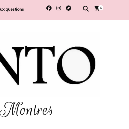
0
aux questions
 Montres
e