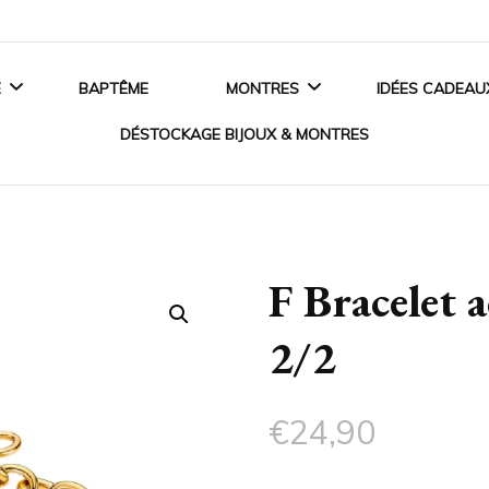
E
BAPTÊME
MONTRES
IDÉES CADEAU
DÉSTOCKAGE BIJOUX & MONTRES
ANCES
MONTRES HOMME
BIJOUX EN ARGENT
 DE FIANÇAILLES
MONTRES FEMME
F Bracelet 
BIJOUX EN OR
SSOIRES MARIAGE
MONTRES ENFANT
2/2
BIJOUX EN PLAQUÉ OR
MONTRES CONNECTÉES
BIJOUX ACIER
€
24,90
CRISTAUX SWAROVSKI®