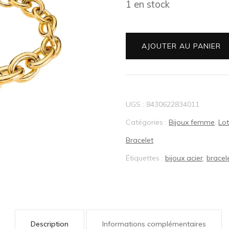
1 en stock
BIJOUX LOTUS®
quantité
AJOUTER AU PANIER
de
F
Bracelet
UGS :
8430622834011
acier
Catégories :
Bijoux femme
,
Lo
Lotus
Bracelet
LS2336
Étiquettes :
bijoux acier
,
bracel
2/2
Description
Informations complémentaires