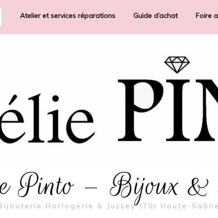
Atelier et services réparations
Guide d’achat
Foire 
rie Pinto – Bijoux &
Bijouterie Horlogerie à Jussey (70) Haute-Saôn