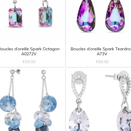
Boucles d’oreille Spark Octagon
Boucles d’oreille Spark Teardr
A0272V
A73V
€
65,00
€
60,00