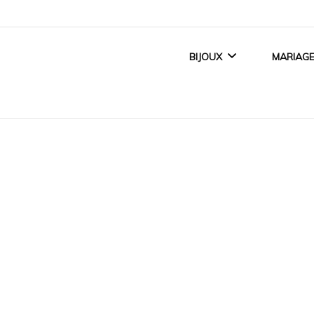
BIJOUX
MARIAG
BIJOUX FEMME
ALLI
BIJOUX ENFANT
BAGUE
BIJOUX HOMME
ACCE
TITANE CRÉATEUR
BIJOUX MAGNÉTIQUES