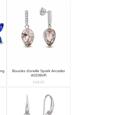
ong
Boucles d’oreille Spark Arcadia
A0336VR
€
49,00