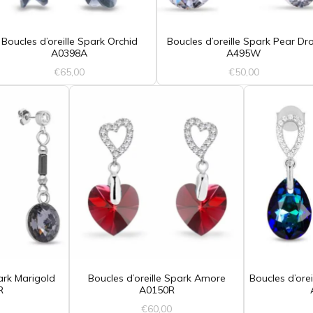
Boucles d’oreille Spark Orchid
Boucles d’oreille Spark Pear Dr
A0398A
A495W
€
65,00
€
50,00
park Marigold
Boucles d’oreille Spark Amore
Boucles d’orei
R
A0150R
€
60,00