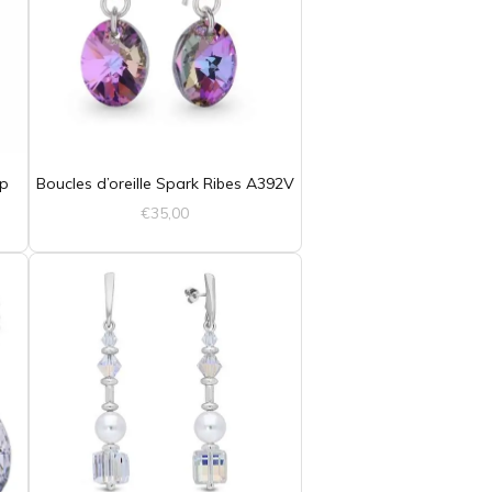
op
Boucles d’oreille Spark Ribes A392V
€
35,00