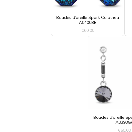
Boucles d’oreille Spark Calathea
A0400BB
€
60,00
Boucles d’oreille S
A0393G
€
50,00