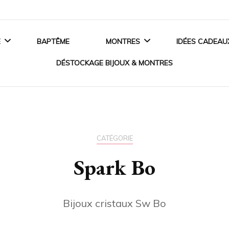
E
BAPTÊME
MONTRES
IDÉES CADEAU
DÉSTOCKAGE BIJOUX & MONTRES
ANCES
MONTRES HOMME
BIJOUX EN ARGENT
 DE FIANÇAILLES
MONTRES FEMME
BIJOUX EN OR
CATÉGORIE
SSOIRES MARIAGE
MONTRES ENFANT
Spark Bo
BIJOUX EN PLAQUÉ OR
MONTRES CONNECTÉES
BIJOUX ACIER
Bijoux cristaux Sw Bo
CRISTAUX SWAROVSKI®