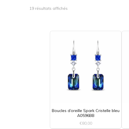
PIERCING
Trié
19 résultats affichés
du
plus
récent
au
plus
ancien
Boucles d’oreille Spark Cristelle bleu
A0596BB
€
80,00