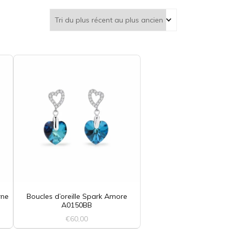
rne
Boucles d’oreille Spark Amore
A0150BB
€
60,00