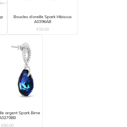
op
Boucles d’oreille Spark Hibiscus
A0396AB
€
50,00
lle argent Spark Birne
A0270BB
€
60,00