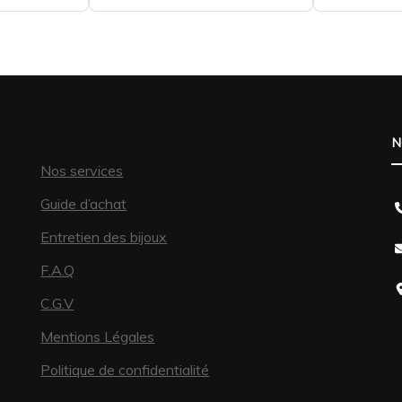
N
Nos services
Guide d’achat
Entretien des bijoux
F.A.Q
C.G.V
Mentions Légales
Politique de confidentialité