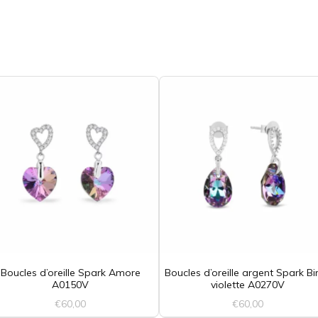
BIJOUX LOTUS®
Boucles d’oreille Spark Amore
Boucles d’oreille argent Spark Bi
A0150V
violette A0270V
€
60,00
€
60,00