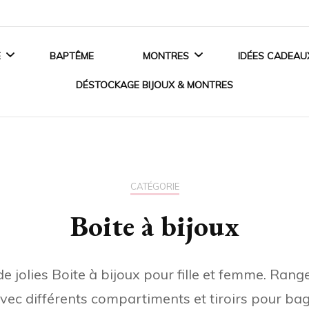
E
BAPTÊME
MONTRES
IDÉES CADEAU
DÉSTOCKAGE BIJOUX & MONTRES
ANCES
MONTRES HOMME
BIJOUX EN ARGENT
 DE FIANÇAILLES
MONTRES FEMME
BIJOUX EN OR
CATÉGORIE
SSOIRES MARIAGE
MONTRES ENFANT
Boite à bijoux
BIJOUX EN PLAQUÉ OR
MONTRES CONNECTÉES
BIJOUX ACIER
 de jolies Boite à bijoux pour fille et femme. Ran
CRISTAUX SWAROVSKI®
vec différents compartiments et tiroirs pour bagu