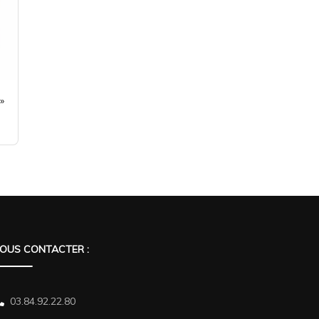
»
OUS CONTACTER :
03.84.92.22.80