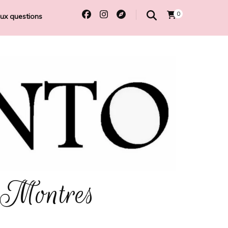
0
aux questions
 Montres
e