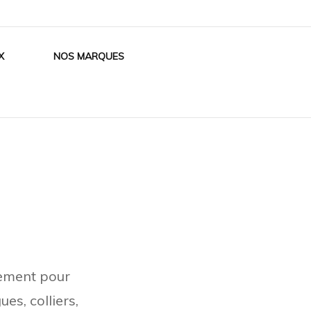
X
NOS MARQUES
gement pour
es, colliers,