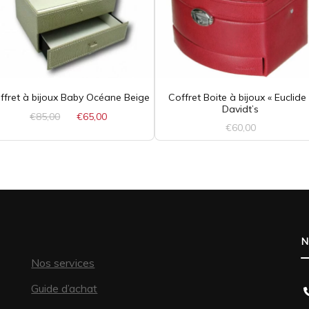
ffret à bijoux Baby Océane Beige
Coffret Boite à bijoux « Euclide 
Davidt’s
Le
Le
€
85,00
€
65,00
€
60,00
prix
prix
initial
actuel
était :
est :
€85,00.
€65,00.
N
Nos services
Guide d’achat