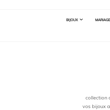
BIJOUX
MARIAG
BIJOUX FEMME
ALLI
BIJOUX ENFANT
BAGUE
BIJOUX HOMME
ACCE
TITANE CRÉATEUR
collection
BIJOUX MAGNÉTIQUES
vos bijoux a