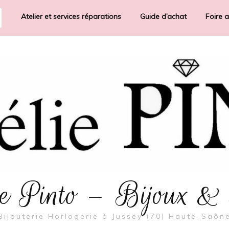
Atelier et services réparations
Guide d’achat
Foire 
rie Pinto – Bijoux &
Bijouterie Horlogerie à Jussey (70) Haute-Saôn