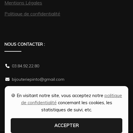
Mentions Légales
Politique de confidentialité
NOUS CONTACTER :
03.84.92.22.80
bijouteriepinto@gmail.com
38 rue Gambetta 70500 JUSSEY
🍪 En visitant notre site, vous acceptez notre
politique
de confidentialité
concernant les cookies, les
statistiques de suivi, etc.
ACCEPTER