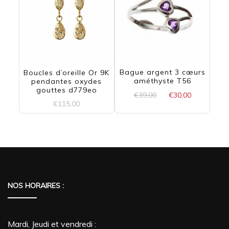
a
€30,00
plusieurs
variations.
Les
options
Bague argent 3 cœurs
Boucles d’oreille Or 9K
améthyste T56
pendantes oxydes
peuvent
gouttes d779eo
Le
Le
€
39,00
€
30,00
€
115,00
prix
prix
être
initial
actuel
choisies
était :
est :
€39,00.
€30,00.
sur
la
page
NOS HORAIRES :
du
produit
Mardi, Jeudi et vendredi :