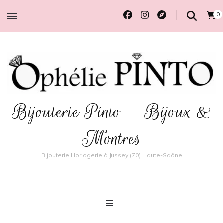
0
Bijouterie Pinto – Bijoux &
Montres
Bijouterie Horlogerie à Jussey (70) Haute-Saône