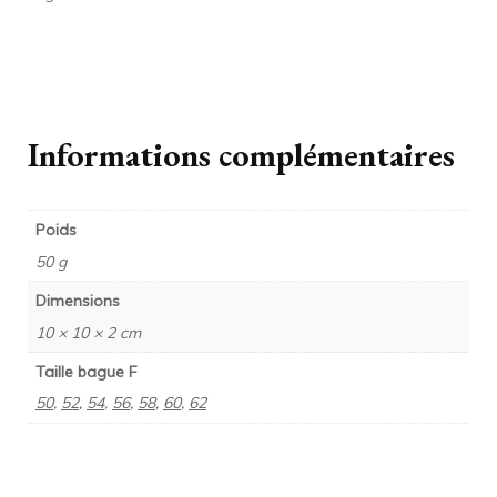
Informations complémentaires
Poids
50 g
Dimensions
10 × 10 × 2 cm
Taille bague F
50
,
52
,
54
,
56
,
58
,
60
,
62