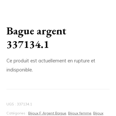
Bague argent
337134.1
Ce produit est actuellement en rupture et
indisponible.
UGS :
337134.1
Catégories :
Bijoux F Argent Bague
,
Bijoux femme
,
Bijoux