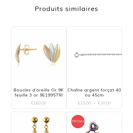
Produits similaires
Boucles d’oreille Or 9K
Chaîne argent forçat 40
feuille 3 or 9E1995TRI
ou 45cm
Plage
€
160,00
€
25,00
–
€
30,00
de
Ce
prix :
€25,00
PROMO !
produit
à