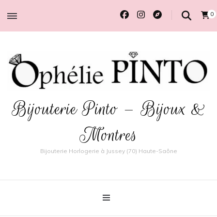
0
Bijouterie Pinto – Bijoux &
Montres
Bijouterie Horlogerie à Jussey (70) Haute-Saône