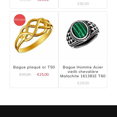
€
90,00
prix
prix
initial
actuel
était :
est :
PROMO !
€35,00.
€25,00.
Bague plaqué or T50
Bague Homme Acier
vieilli chevalière
Le
Le
€
35,00
€
25,00
Malachite 161381E T60
prix
prix
€
39,00
initial
actuel
était :
est :
€35,00.
€25,00.