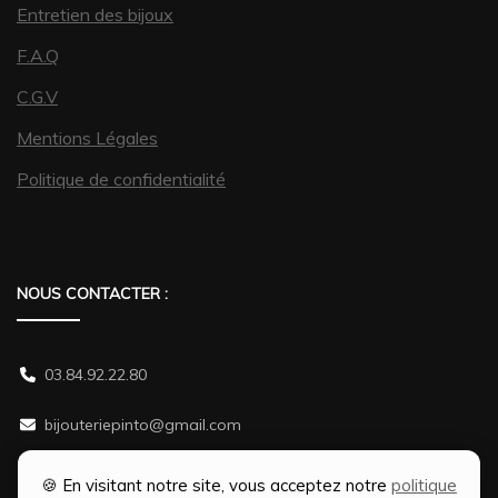
Entretien des bijoux
F.A.Q
C.G.V
Mentions Légales
Politique de confidentialité
NOUS CONTACTER :
03.84.92.22.80
bijouteriepinto@gmail.com
38 rue Gambetta 70500 JUSSEY
🍪 En visitant notre site, vous acceptez notre
politique