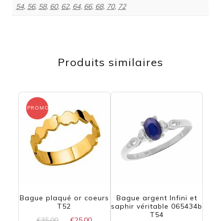
54
,
56
,
58
,
60
,
62
,
64
,
66
,
68
,
70
,
72
Produits similaires
PROMO !
Bague plaqué or coeurs
Bague argent Infini et
T52
saphir véritable 065434b
T54
Le
Le
€
35,00
€
25,00