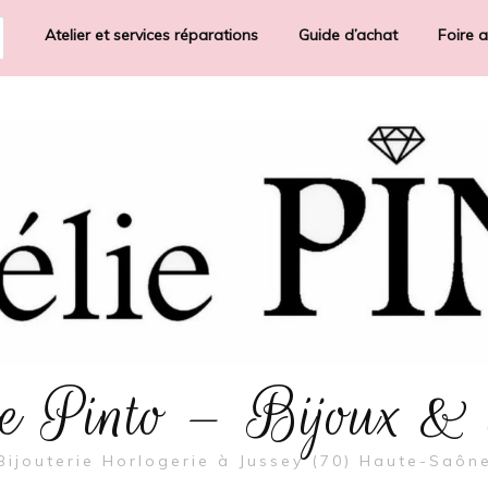
Atelier et services réparations
Guide d’achat
Foire 
rie Pinto – Bijoux &
Bijouterie Horlogerie à Jussey (70) Haute-Saôn