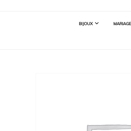
BIJOUX
MARIAG
BIJOUX FEMME
ALLI
BIJOUX ENFANT
BAGUE
BIJOUX HOMME
ACCE
TITANE CRÉATEUR
BIJOUX MAGNÉTIQUES