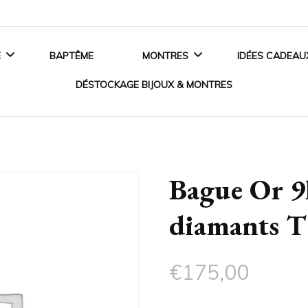
E
BAPTÊME
MONTRES
IDÉES CADEAU
DÉSTOCKAGE BIJOUX & MONTRES
ANCES
MONTRES HOMME
BIJOUX EN ARGENT
 DE FIANÇAILLES
MONTRES FEMME
Bague Or 9
BIJOUX EN OR
SSOIRES MARIAGE
MONTRES ENFANT
diamants 
BIJOUX EN PLAQUÉ OR
MONTRES CONNECTÉES
BIJOUX ACIER
€
175,00
CRISTAUX SWAROVSKI®