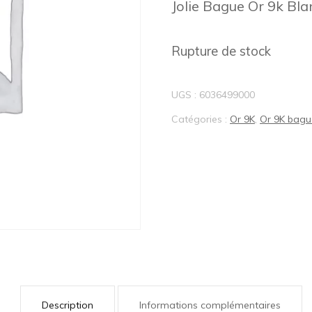
Jolie Bague Or 9k Bl
BIJOUX LOTUS®
Rupture de stock
UGS :
6036499000
Catégories :
Or 9K
,
Or 9K bagu
Description
Informations complémentaires