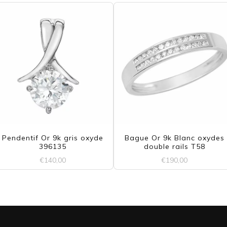
Pendentif Or 9k gris oxyde
Bague Or 9k Blanc oxydes
396135
double rails T58
€
140,00
€
190,00