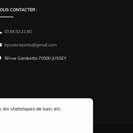
OUS CONTACTER :
03.84.92.22.80
bijouteriepinto@gmail.com
38 rue Gambetta 70500 JUSSEY
 les statistiques de suivi, etc.
Themes
.Propulsé par
WordPress
.