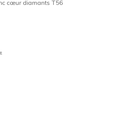
anc cœur diamants T56
e