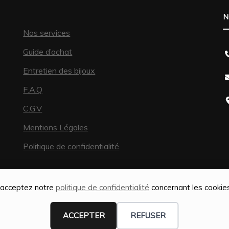
N
Nos services
Guide d’achat
Entretien des bijoux
F.A.Q
C.G.V
Mentions Légales
Politique de confidentialité
s acceptez notre
politique de confidentialité
concernant les cookies,
ACCEPTER
REFUSER
isation SEO par
Web-Shine |
Fashion Diva | Développé par
Blossom 