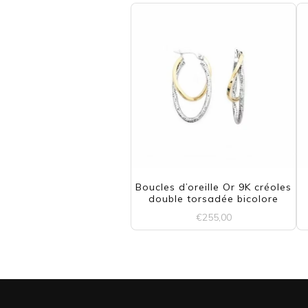
Boucles d’oreille Or 9K créoles
double torsadée bicolore
€
255,00