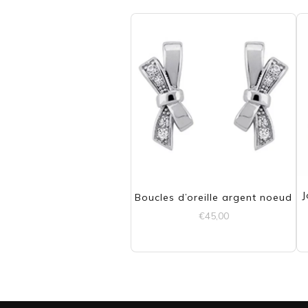
J
Boucles d’oreille argent noeud
€
45,00