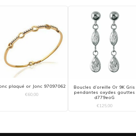
plusieurs
variations.
Les
options
peuvent
être
choisies
sur
onc plaqué or Jonc 97097062
la
Boucles d’oreille Or 9K Gris
pendantes oxydes gouttes
€
60,00
d779eoG
page
€
125,00
du
produit