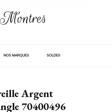
 Montres
e
NOS MARQUES
SOLDES
reille Argent
iangle 70400496