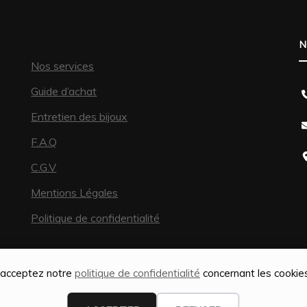
N
Nos services
Guide d’achat
Entretien des bijoux
F.A.Q
C.G.V
Mentions Légales
Politique de confidentialité
s acceptez notre
politique de confidentialité
concernant les cookies,