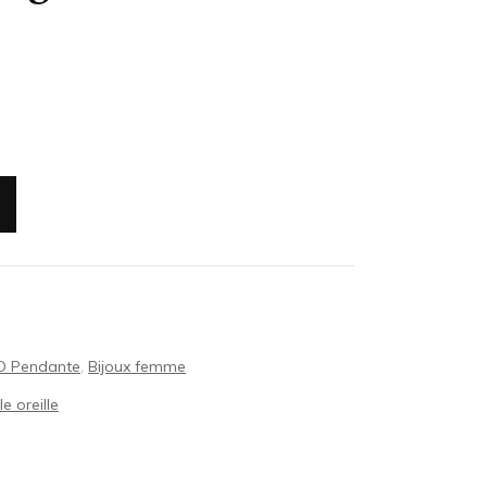
BO Pendante
,
Bijoux femme
e oreille