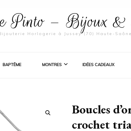
rie Pinto – Bijoux &
Bijouterie Horlogerie à Jussey (70) Haute-Saôn
BAPTÊME
MONTRES
IDÉES CADEAUX
MONTRES HOMME
BIJOUX EN ARGENT
Boucles d’o
ÇAILLES
MONTRES FEMME
BIJOUX EN OR
crochet tr
MARIAGE
MONTRES ENFANT