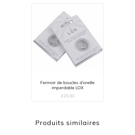
Fermoir de boucles d’oreille
imperdable LOX
€
25,00
Ce
produit
Produits similaires
a