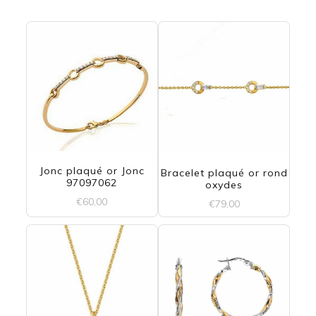
plusieurs
variations.
Les
options
peuvent
être
choisies
Jonc plaqué or Jonc
Bracelet plaqué or rond
sur
97097062
oxydes
€
60,00
la
€
79,00
page
du
produit