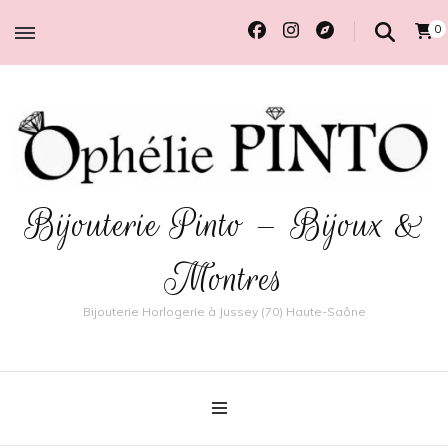
0
Bijouterie Pinto – Bijoux &
Montres
Bijouterie Horlogerie à Jussey (70) Haute-Saône