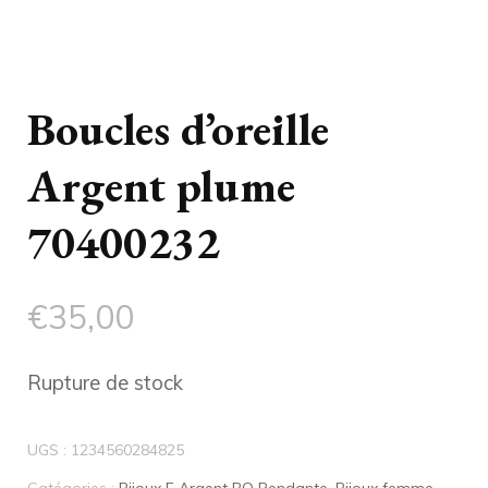
Boucles d’oreille
Argent plume
70400232
€
35,00
Rupture de stock
UGS :
1234560284825