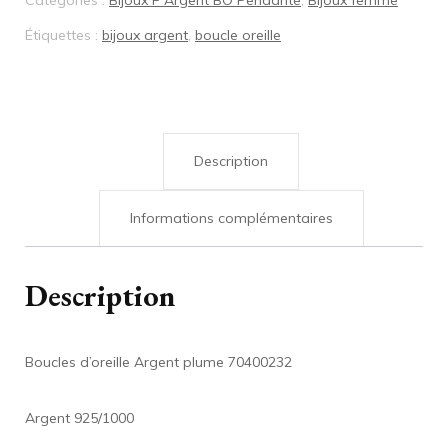
Catégories :
Bijoux F Argent BO Pendante
,
Bijoux femme
Étiquettes :
bijoux argent
,
boucle oreille
Description
Informations complémentaires
Description
Boucles d’oreille Argent plume 70400232
Argent 925/1000