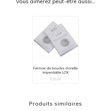
Vous aimerez peut-être aussi…
Fermoir de boucles d’oreille
imperdable LOX
€
25,00
Ce
produit
Produits similaires
a