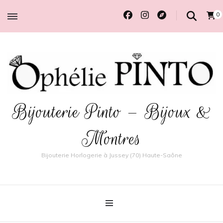
0
Bijouterie Pinto – Bijoux &
Montres
Bijouterie Horlogerie à Jussey (70) Haute-Saône