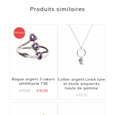
Produits similaires
PROMO !
Bague argent 3 cœurs
Collier argent LineA lune
améthyste T56
et étoile empierrés
haute de gamme
Le
Le
€
39,00
€
30,00
€
69,00
prix
prix
initial
actuel
était :
est :
€39,00.
€30,00.