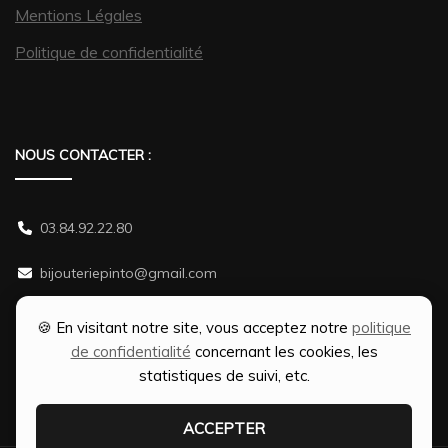
Mentions Légales
Politique de confidentialité
NOUS CONTACTER :
03.84.92.22.80
bijouteriepinto@gmail.com
38 rue Gambetta 70500 JUSSEY
🍪 En visitant notre site, vous acceptez notre
politique
de confidentialité
concernant les cookies, les
statistiques de suivi, etc.
ACCEPTER