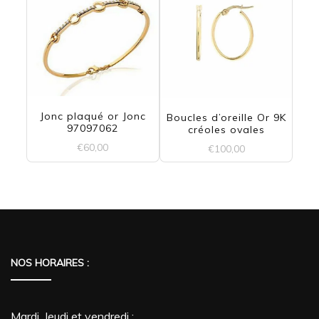
Jonc plaqué or Jonc
Boucles d’oreille Or 9K
97097062
créoles ovales
€
60,00
€
100,00
NOS HORAIRES :
Mardi, Jeudi et vendredi :