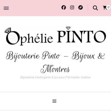
0
Bijouterie Pinto – Bijoux &
Montres
Bijouterie Horlogerie à Jussey (70) Haute-Saône