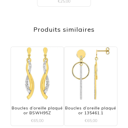
€
25,00
Ce
produit
Produits similaires
a
plusieurs
variations.
Les
options
peuvent
être
choisies
Boucles d’oreille plaqué
Boucles d’oreille plaqué
sur
or BSWH95Z
or 135461.1
la
€
65,00
€
65,00