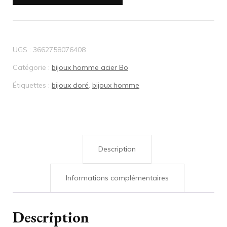
Boucles
d'oreille
UGS :
3662758076408
Homme
Catégorie :
bijoux homme acier Bo
Acier
Étiquettes :
bijoux doré
,
bijoux homme
Doré
carbone
870021
Description
Informations complémentaires
Description