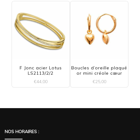
page
du
produit
F Jonc acier Lotus
Boucles d’oreille plaqué
LS2113/2/2
or mini créole cœur
€
44,00
€
25,00
NOS HORAIRES :