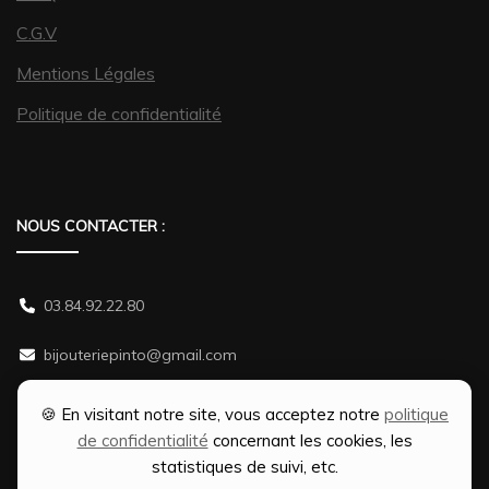
C.G.V
Mentions Légales
Politique de confidentialité
NOUS CONTACTER :
03.84.92.22.80
bijouteriepinto@gmail.com
38 rue Gambetta 70500 JUSSEY
🍪 En visitant notre site, vous acceptez notre
politique
de confidentialité
concernant les cookies, les
statistiques de suivi, etc.