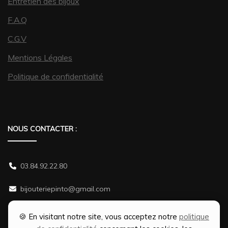
Entretien des bijoux
F.A.Q
C.G.V
Mentions Légales
Politique de confidentialité
NOUS CONTACTER :
03.84.92.22.80
bijouteriepinto@gmail.com
38 rue Gambetta 70500 JUSSEY
🍪 En visitant notre site, vous acceptez notre
politique