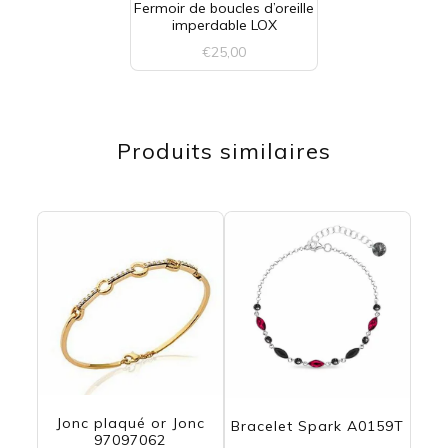
Fermoir de boucles d’oreille
imperdable LOX
€
25,00
Ce
produit
Produits similaires
a
plusieurs
variations.
Les
options
peuvent
être
choisies
Jonc plaqué or Jonc
Bracelet Spark A0159T
sur
97097062