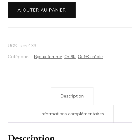
quantité
AJOUTER AU PANIER
de
Boucles
d'oreille
UGS :
xcre133
Or
Catégories :
Bijoux femme
,
Or 9K
,
Or 9K créole
9K
créoles
bicolore
Description
Informations complémentaires
Description