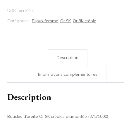
UGS :
xcre124
Catégories :
Bijoux femme
,
Or 9K
,
Or 9K créole
Description
Informations complémentaires
Description
Boucles d’oreille Or 9K créoles diamantée (375/1000)