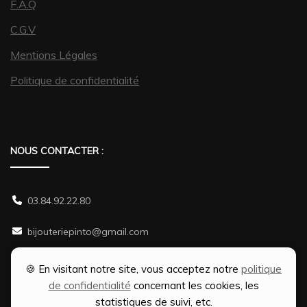
F.A.Q
C.G.V
Mentions Légales
Politique de confidentialité
NOUS CONTACTER :
03.84.92.22.80
bijouteriepinto@gmail.com
38 rue Gambetta 70500 JUSSEY
🍪 En visitant notre site, vous acceptez notre
politique
de confidentialité
concernant les cookies, les
statistiques de suivi, etc.