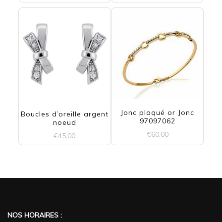
Jonc plaqué or Jonc
Boucles d’oreille argent
97097062
noeud
€
60,00
€
45,00
NOS HORAIRES :