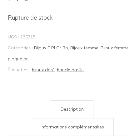
Rupture de stock
UGS :
135315
Catégories :
Bijoux F Pl Or Bo
,
Bijoux femme
,
Bijoux femme
plaqué or
Étiquettes :
bijoux doré
,
boucle oreille
Description
Informations complémentaires