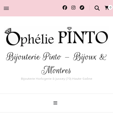
0
Bijouterie Pinto – Bijoux &
Montres
Bijouterie Horlogerie à Jussey (70) Haute-Saône