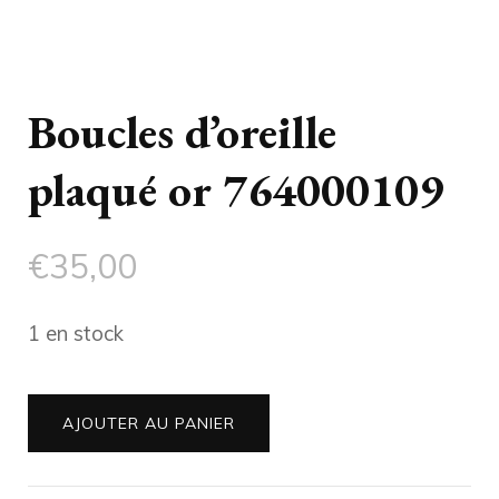
Boucles d’oreille
plaqué or 764000109
€
35,00
1 en stock
quantité
AJOUTER AU PANIER
de
Boucles