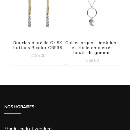
Boucles d’oreille Or 9K
Collier argent LineA lune
battons Bicolor CRE36
et étoile empierrés
haute de gamme
€
185,00
€
69,00
NOS HORAIRES :
Mardi, Jeudi et vendredi :