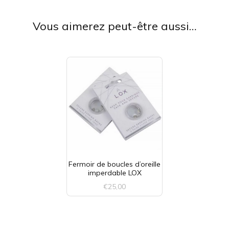
Vous aimerez peut-être aussi…
Fermoir de boucles d’oreille
imperdable LOX
€
25,00
Ce
produit