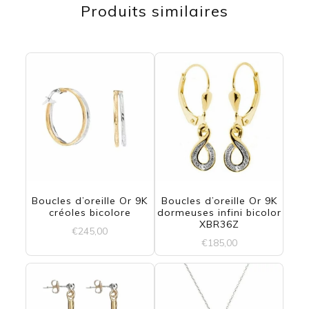
Produits similaires
a
plusieurs
variations.
Les
options
peuvent
être
choisies
Boucles d’oreille Or 9K
Boucles d’oreille Or 9K
sur
créoles bicolore
dormeuses infini bicolor
XBR36Z
la
€
245,00
€
185,00
page
du
produit