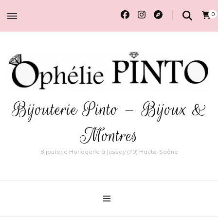
0
Bijouterie Pinto – Bijoux &
Montres
Bijouterie Horlogerie à Jussey (70) Haute-Saône