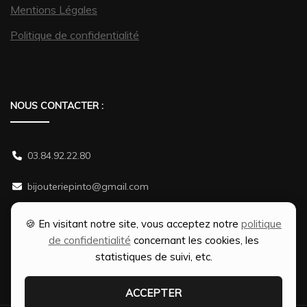
Mentions Légales
Politique de confidentialité
NOUS CONTACTER :
03.84.92.22.80
bijouteriepinto@gmail.com
38 rue Gambetta 70500 JUSSEY
🍪 En visitant notre site, vous acceptez notre
politique
de confidentialité
concernant les cookies, les
statistiques de suivi, etc.
ACCEPTER