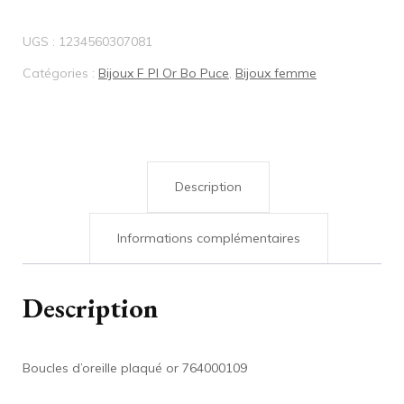
d'oreille
UGS :
1234560307081
plaqué
Catégories :
Bijoux F Pl Or Bo Puce
,
Bijoux femme
or
764000109
Description
Informations complémentaires
Description
Boucles d’oreille plaqué or 764000109