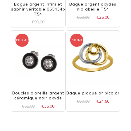
Bague argent Infini et
Bague argent oxydes
saphir véritable 065434b
nid abeille T54
T54
Le
Le
€
50,00
€
25,00
€
90,00
prix
prix
initial
actuel
était :
est :
PROMO !
PROMO !
€50,00.
€25,00.
Boucles d’oreille argent
Bague plaqué or bicolor
céramique noir oxyde
Le
Le
€
60,00
€
24,50
Le
Le
€
51,00
€
35,00
prix
prix
Ce
prix
prix
initial
actuel
initial
actuel
était :
est :
produit
était :
est :
€60,00.
€24,50.
€51,00.
€35,00.