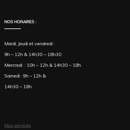
a
plusieurs
variations.
NOS HORAIRES :
Les
options
Mardi, Jeudi et vendredi :
peuvent
9h – 12h & 14h30 – 18h30
être
Mercredi : 10h – 12h & 14h30 – 18h
choisies
Samedi : 9h – 12h &
sur
14h30 – 18h
la
page
du
produit
Nos services