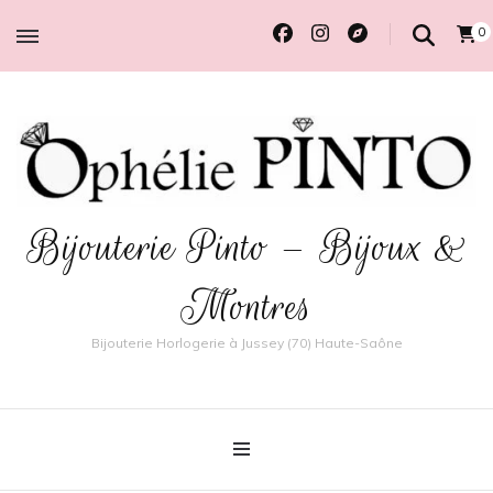
0
Bijouterie Pinto – Bijoux &
Montres
Bijouterie Horlogerie à Jussey (70) Haute-Saône