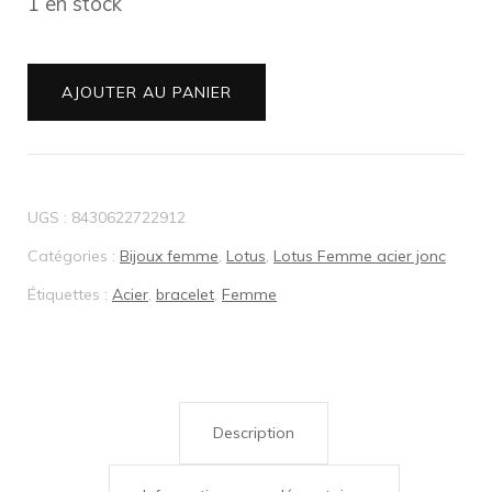
1 en stock
quantité
AJOUTER AU PANIER
de
bracelet
acier
UGS :
8430622722912
femme
Catégories :
Bijoux femme
,
Lotus
,
Lotus Femme acier jonc
Lotus
Étiquettes :
Acier
,
bracelet
,
Femme
Style
jonc
trefle
LS2014-
Description
2/1