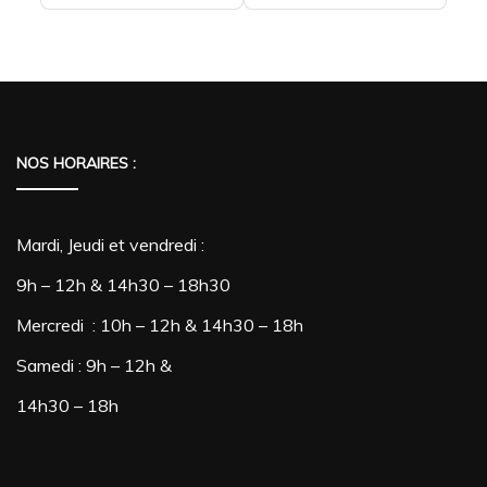
Ce
prix :
€35,00
produit
à
a
€39,00
plusieurs
variations.
NOS HORAIRES :
Les
options
Mardi, Jeudi et vendredi :
peuvent
9h – 12h & 14h30 – 18h30
être
Mercredi : 10h – 12h & 14h30 – 18h
choisies
Samedi : 9h – 12h &
sur
14h30 – 18h
la
page