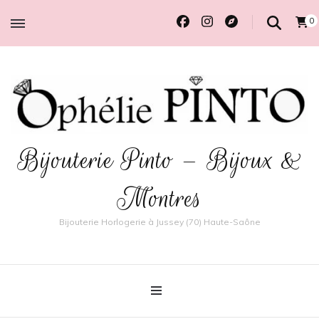
0
Bijouterie Pinto – Bijoux &
Montres
Bijouterie Horlogerie à Jussey (70) Haute-Saône