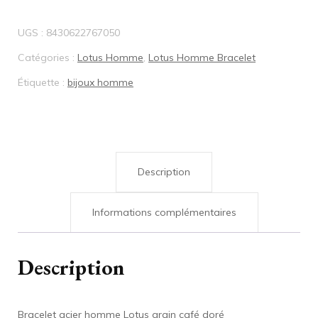
acier
UGS :
8430622767050
homme
Catégories :
Lotus Homme
,
Lotus Homme Bracelet
Lotus
Étiquette :
bijoux homme
grain
café
doré
Description
Informations complémentaires
Description
Bracelet acier homme Lotus grain café doré