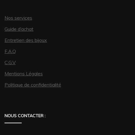
du
produit
Nos services
Guide d’achat
Entretien des bijoux
F.A.Q
C.G.V
Mentions Légales
Politique de confidentialité
NOUS CONTACTER :