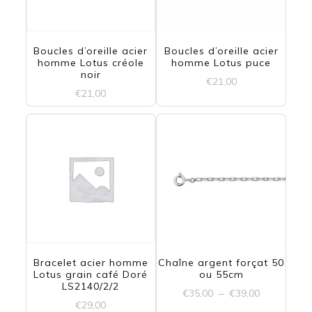
Boucles d’oreille acier
Boucles d’oreille acier
homme Lotus créole
homme Lotus puce
noir
€
21,00
€
21,00
Bracelet acier homme
Chaîne argent forçat 50
Lotus grain café Doré
ou 55cm
LS2140/2/2
Plage
€
35,00
–
€
39,00
€
29,00
de