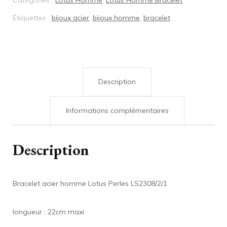
Catégories :
Lotus Homme
,
Lotus Homme Bracelet
Étiquettes :
bijoux acier
,
bijoux homme
,
bracelet
Description
Informations complémentaires
Description
Bracelet acier homme Lotus Perles LS2308/2/1
longueur : 22cm maxi