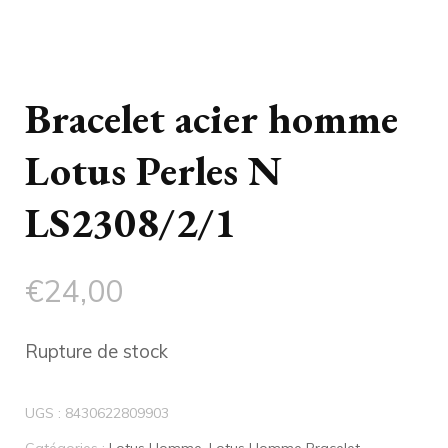
Bracelet acier homme
Lotus Perles N
LS2308/2/1
€
24,00
Rupture de stock
UGS :
8430622809903