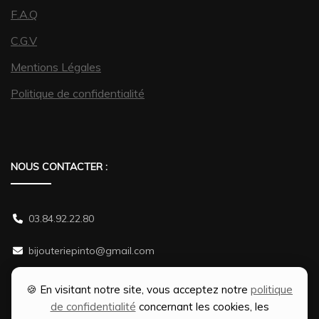
F.A.Q
C.G.V
Mentions Légales
Politique de confidentialité
NOUS CONTACTER :
03.84.92.22.80
bijouteriepinto@gmail.com
38 rue Gambetta 70500 JUSSEY
🍪 En visitant notre site, vous acceptez notre
politique
de confidentialité
concernant les cookies, les