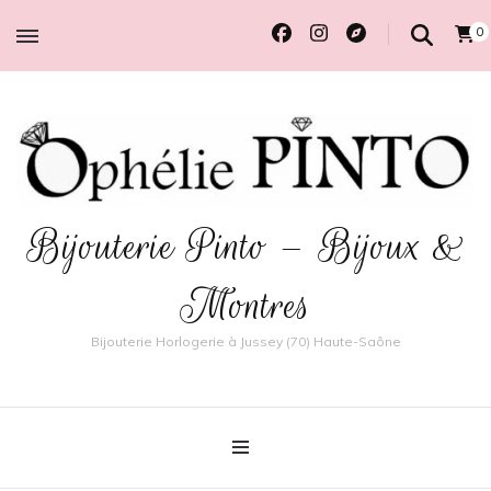
0
Bijouterie Pinto – Bijoux &
Montres
Bijouterie Horlogerie à Jussey (70) Haute-Saône