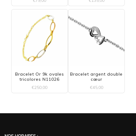
€
79,00
€
135,00
Bracelet Or 9k ovales
Bracelet argent double
tricolores N11026
cœur
€
250,00
€
45,00