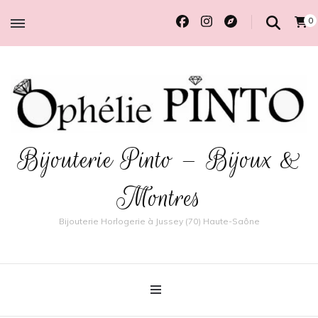
0
Bijouterie Pinto – Bijoux &
Montres
Bijouterie Horlogerie à Jussey (70) Haute-Saône