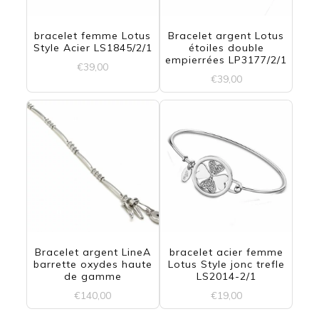
bracelet femme Lotus
Bracelet argent Lotus
Style Acier LS1845/2/1
étoiles double
empierrées LP3177/2/1
€
39,00
€
39,00
Bracelet argent LineA
bracelet acier femme
barrette oxydes haute
Lotus Style jonc trefle
de gamme
LS2014-2/1
€
140,00
€
19,00