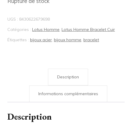
Rupture de stock
UGS :
8430622679698
Catégories :
Lotus Homme
,
Lotus Homme Bracelet Cuir
Étiquettes :
bijoux acier
,
bijoux homme
,
bracelet
Description
Informations complémentaires
Description