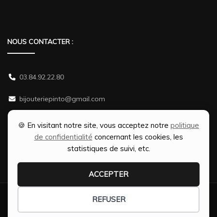
NOUS CONTACTER :
03.84.92.22.80
bijouteriepinto@gmail.com
38 rue Gambetta 70500 JUSSEY
🍪 En visitant notre site, vous acceptez notre
politique
de confidentialité
concernant les cookies, les
statistiques de suivi, etc.
ACCEPTER
Création Ophélie PINTO | Optimisation SEO par
Web-Shine |
REFUSER
Fashion Diva | Développé par
Blossom Themes
.Propulsé par
WordPress
.
Politique de confidentialité | Bijouterie Pinto