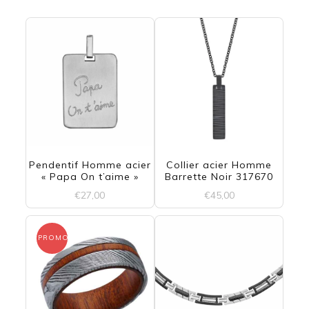
Pendentif Homme acier
Collier acier Homme
« Papa On t’aime »
Barrette Noir 317670
€
27,00
€
45,00
PROMO !