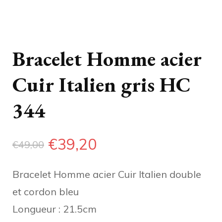
Bracelet Homme acier
Cuir Italien gris HC
344
Le
Le
€
39,20
€
49,00
prix
prix
Bracelet Homme acier Cuir Italien double
initial
actuel
et cordon bleu
était :
est :
Longueur : 21.5cm