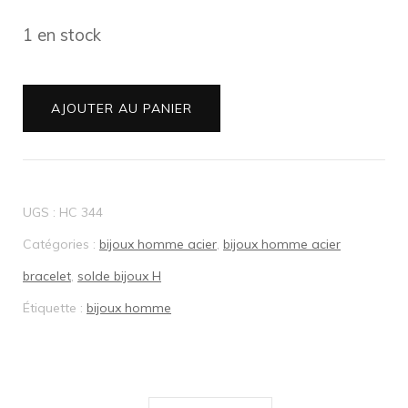
€49,00.
€39,20.
1 en stock
quantité
AJOUTER AU PANIER
de
Bracelet
Homme
UGS :
HC 344
acier
Catégories :
bijoux homme acier
,
bijoux homme acier
Cuir
bracelet
,
solde bijoux H
Italien
Étiquette :
bijoux homme
gris
HC
344