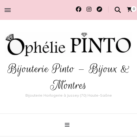
0
Bijouterie Pinto – Bijoux &
Montres
Bijouterie Horlogerie à Jussey (70) Haute-Saône