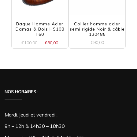
Bague Homme Acier
Collier homme acier
Damas & Bois HS108
semi rigide Noir & câble
T60
130485
Le
Le
€
90,00
€
100,00
€
80,00
prix
prix
initial
actuel
était :
est :
€100,00.
€80,00.
NOS HORAIRES :
Mardi, Jeudi et vendredi :
9h – 12h & 14h30 – 18h30