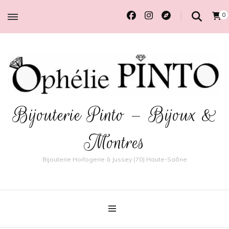
0
Bijouterie Pinto – Bijoux &
Montres
Bijouterie Horlogerie à Jussey (70) Haute-Saône