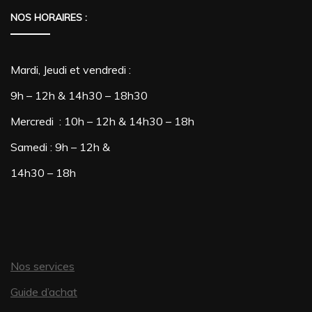
plusieurs
NOS HORAIRES :
variations.
Les
Mardi, Jeudi et vendredi :
options
9h – 12h & 14h30 – 18h30
peuvent
être
Mercredi : 10h – 12h & 14h30 – 18h
choisies
Samedi : 9h – 12h &
sur
14h30 – 18h
la
page
du
Nos services
produit
Guide d’achat