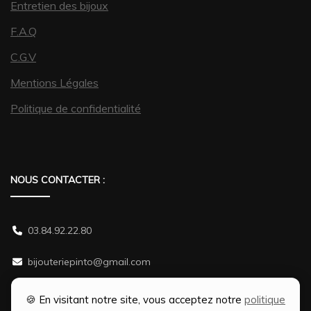
Entretien des bijoux
F.A.Q
C.G.V
Mentions Légales
Politique de confidentialité
NOUS CONTACTER :
03.84.92.22.80
bijouteriepinto@gmail.com
38 rue Gambetta 70500 JUSSEY
🍪 En visitant notre site, vous acceptez notre
politique