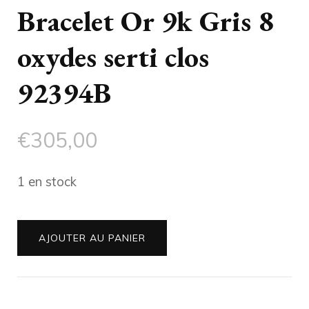
Bracelet Or 9k Gris 8
oxydes serti clos
92394B
€
305,00
1 en stock
quantité
AJOUTER AU PANIER
de
Bracelet
Or