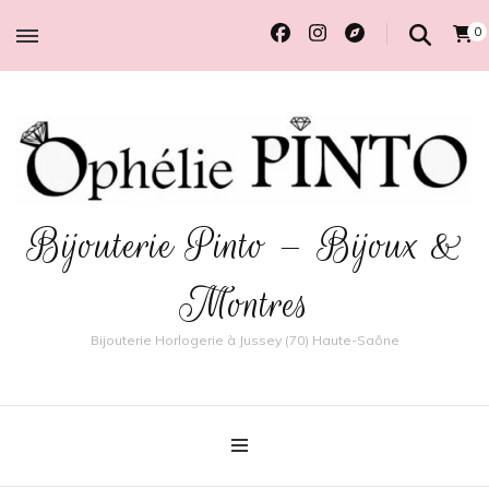
0
Bijouterie Pinto – Bijoux &
Montres
Bijouterie Horlogerie à Jussey (70) Haute-Saône