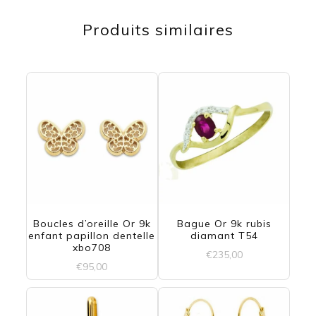
Produits similaires
Boucles d’oreille Or 9k
Bague Or 9k rubis
enfant papillon dentelle
diamant T54
xbo708
€
235,00
€
95,00