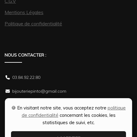
C.G.V
Mentions Légales
Politique de confidentialité
NOUS CONTACTER :
03.84.92.22.80
bijouteriepinto@gmail.com
38 rue Gambetta 70500 JUSSEY
🍪 En visitant notre site, vous acceptez notre
politique
de confidentialité
concernant les cookies, les
statistiques de suivi, etc.