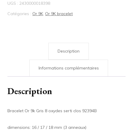
UGS :
2430000018398
9k
Catégories :
Or 9K
,
Or 9K bracelet
Gris
8
oxydes
serti
Description
clos
92394B
Informations complémentaires
Description
Bracelet Or 9k Gris 8 oxydes serti clos 92394B
dimensions: 16 / 17 / 18 mm (3 anneaux)