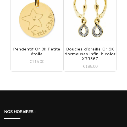
Pendentif Or 9k Petite
Boucles d’oreille Or 9K
étoile
dormeuses infini bicolor
XBR36Z
€
115,00
€
185,00
NOS HORAIRES :