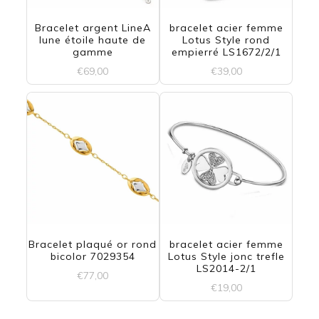
Bracelet argent LineA
bracelet acier femme
lune étoile haute de
Lotus Style rond
gamme
empierré LS1672/2/1
€
69,00
€
39,00
Bracelet plaqué or rond
bracelet acier femme
bicolor 7029354
Lotus Style jonc trefle
LS2014-2/1
€
77,00
€
19,00