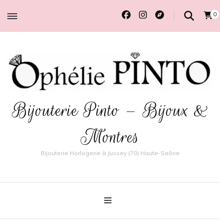
0
Bijouterie Pinto – Bijoux &
Montres
Bijouterie Horlogerie à Jussey (70) Haute-Saône