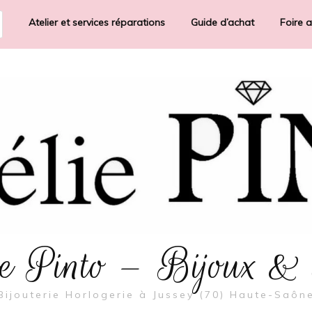
Atelier et services réparations
Guide d’achat
Foire 
rie Pinto – Bijoux &
Bijouterie Horlogerie à Jussey (70) Haute-Saôn