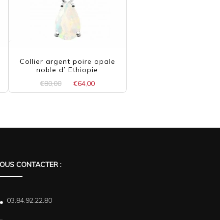
e
Collier argent poire opale
noble d’ Ethiopie
Le
Le
€
80,00
€
64,00
prix
prix
initial
actuel
était :
est :
€80,00.
€64,00.
OUS CONTACTER :
03.84.92.22.80