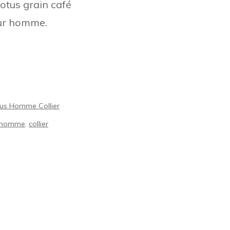
otus grain café
our homme.
tus Homme Collier
x homme
,
collier