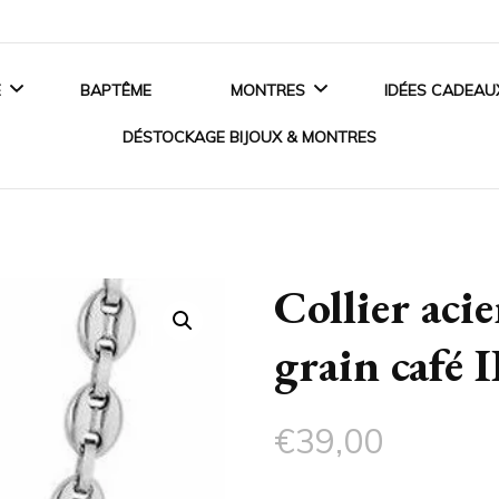
E
BAPTÊME
MONTRES
IDÉES CADEAU
DÉSTOCKAGE BIJOUX & MONTRES
ANCES
MONTRES HOMME
BIJOUX EN ARGENT
 DE FIANÇAILLES
MONTRES FEMME
Collier ac
BIJOUX EN OR
SSOIRES MARIAGE
MONTRES ENFANT
grain café 
BIJOUX EN PLAQUÉ OR
MONTRES CONNECTÉES
BIJOUX ACIER
€
39,00
CRISTAUX SWAROVSKI®