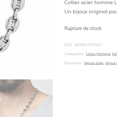
Collier acier homme L
BIJOUX LOTUS®
Un bijoux original p
Rupture de stock
UGS :
8430622767012
Catégories :
Lotus Homme
,
lo
Étiquettes :
bijoux acier
,
bijou