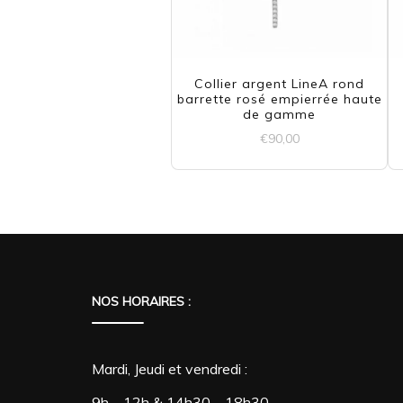
Collier argent LineA rond
barrette rosé empierrée haute
de gamme
€
90,00
NOS HORAIRES :
Mardi, Jeudi et vendredi :
9h – 12h & 14h30 – 18h30