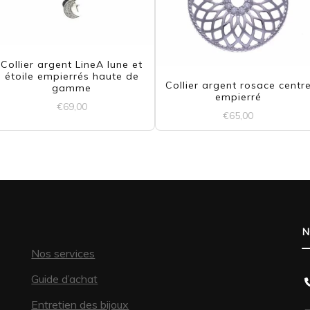
Collier argent LineA lune et
étoile empierrés haute de
Collier argent rosace centr
gamme
empierré
€
69,00
€
65,00
N
Nos services
Guide d’achat
Entretien des bijoux