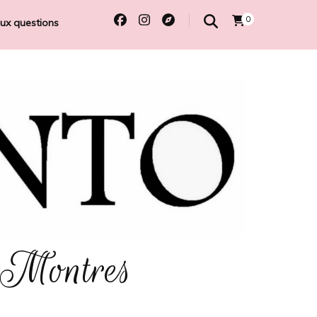
0
aux questions
 Montres
e