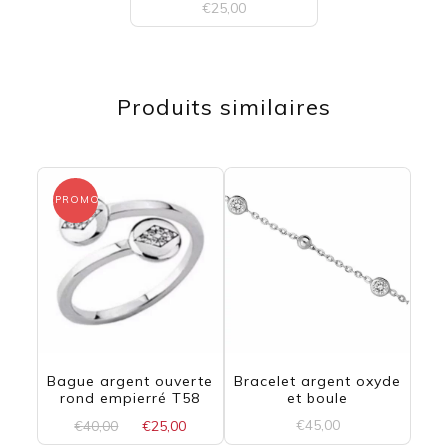
€
25,00
Ce
produit
Produits similaires
a
plusieurs
variations.
PROMO !
Les
options
peuvent
être
choisies
Bague argent ouverte
Bracelet argent oxyde
sur
rond empierré T58
et boule
la
Le
Le
€
45,00
€
40,00
€
25,00
prix
prix