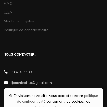
F.A.Q
C.G.V
Mentions Légales
Politique de confidentialité
NOUS CONTACTER :
03.84.92.22.80
bijouteriepinto@gmail.com
38 rue Gambetta 70500 JUSSEY
🍪 En visitant notre site, vous acceptez notre
politique
de confidentialité
concernant les cookies, les