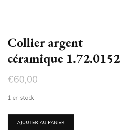
Collier argent
céramique 1.72.0152
€
60,00
1 en stock
quantité
AJOUTER AU PANIER
de