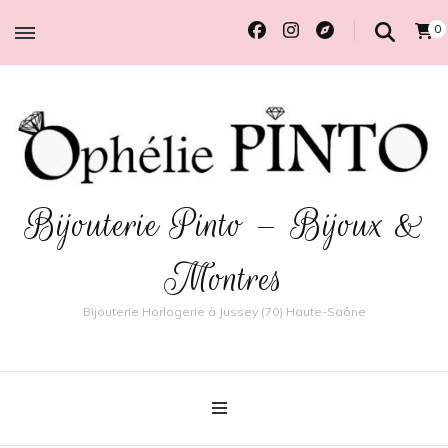
0
Bijouterie Pinto – Bijoux &
Montres
Bijouterie Horlogerie à Jussey (70) Haute-Saône