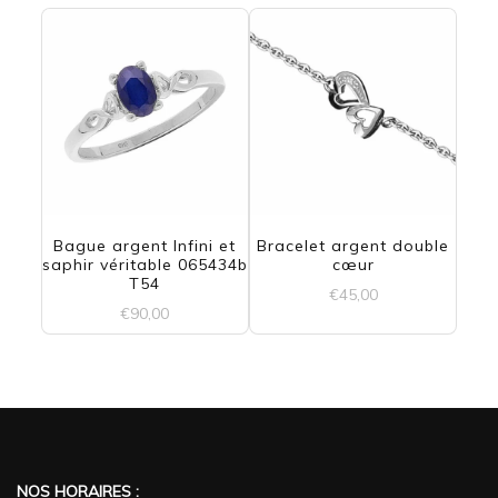
page
initial
actuel
était :
est :
du
€40,00.
€25,00.
produit
Bague argent Infini et
Bracelet argent double
saphir véritable 065434b
cœur
T54
€
45,00
€
90,00
NOS HORAIRES :