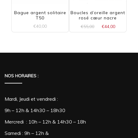
Bague argent solitaire
Boucles d’oreille argent
T50
rosé cœur nacre
Le
Le
€
40,00
€
55,00
€
44,00
prix
prix
initial
actuel
était :
est :
€55,00.
€44,00.
NOS HORAIRES :
Mardi, Jeudi et vendredi :
9h – 12h & 14h30 – 18h30
Mercredi : 10h – 12h & 14h30 – 18h
Samedi : 9h – 12h &