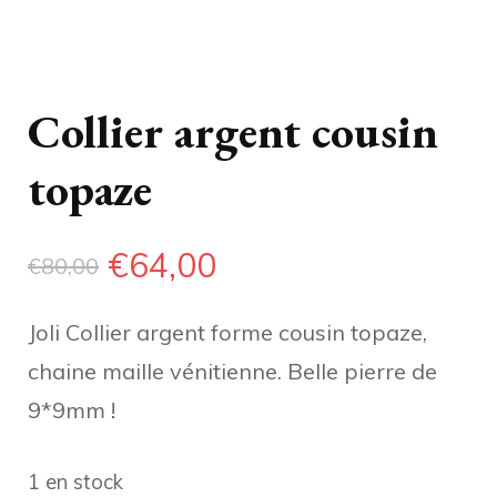
Collier argent cousin
topaze
Le
Le
€
64,00
€
80,00
prix
prix
Joli Collier argent forme cousin topaze,
initial
actuel
chaine maille vénitienne. Belle pierre de
était :
est :
9*9mm !
€80,00.
€64,00.
1 en stock