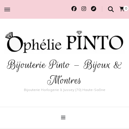
0
Bijouterie Pinto – Bijoux &
Montres
Bijouterie Horlogerie à Jussey (70) Haute-Saône