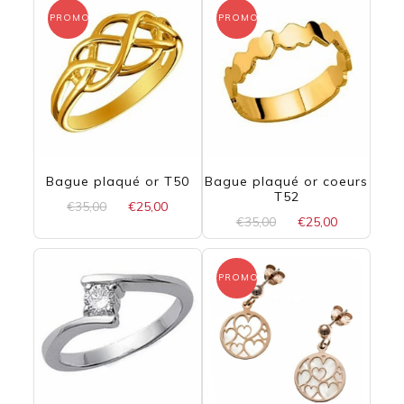
PROMO !
PROMO !
Bague plaqué or T50
Bague plaqué or coeurs
T52
Le
Le
€
35,00
€
25,00
Le
Le
€
35,00
€
25,00
prix
prix
prix
prix
initial
actuel
initial
actuel
était :
est :
était :
est :
PROMO !
€35,00.
€25,00.
€35,00.
€25,00.