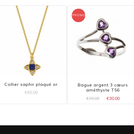
PROMO !
Collier saphir plaqué or
Bague argent 3 cœurs
améthyste T56
€
65,00
Le
Le
€
39,00
€
30,00
prix
prix
initial
actue
était :
est :
€39,00.
€30,0