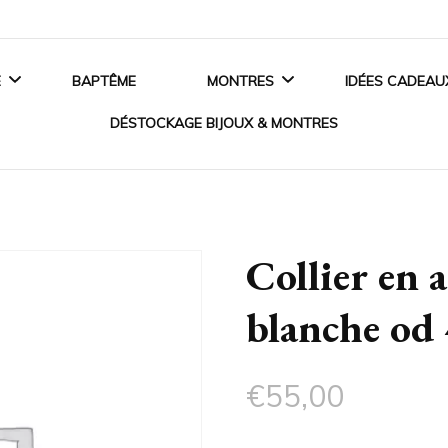
E
BAPTÊME
MONTRES
IDÉES CADEAU
DÉSTOCKAGE BIJOUX & MONTRES
ANCES
MONTRES HOMME
BIJOUX EN ARGENT
 DE FIANÇAILLES
MONTRES FEMME
Collier en a
BIJOUX EN OR
SSOIRES MARIAGE
MONTRES ENFANT
blanche od
BIJOUX EN PLAQUÉ OR
MONTRES CONNECTÉES
BIJOUX ACIER
€
55,00
CRISTAUX SWAROVSKI®