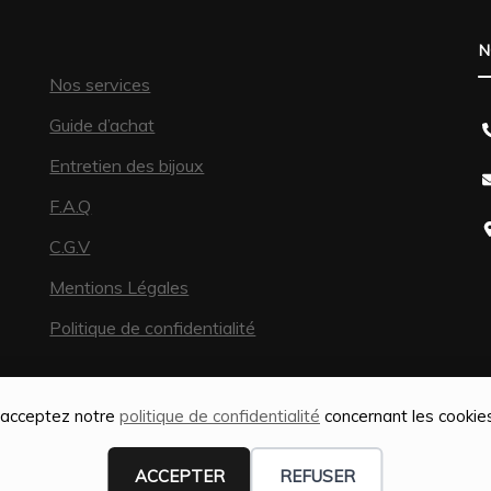
N
Nos services
Guide d’achat
Entretien des bijoux
F.A.Q
C.G.V
Mentions Légales
Politique de confidentialité
s acceptez notre
politique de confidentialité
concernant les cookies,
ACCEPTER
REFUSER