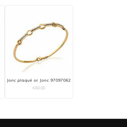
Jonc plaqué or Jonc 97097062
€
60,00
l
0.