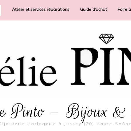
Atelier et services réparations
Guide d’achat
Foire 
rie Pinto – Bijoux &
Bijouterie Horlogerie à Jussey (70) Haute-Saôn