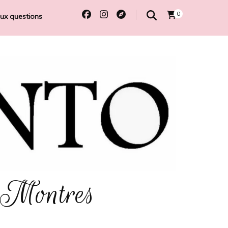
0
aux questions
 Montres
e