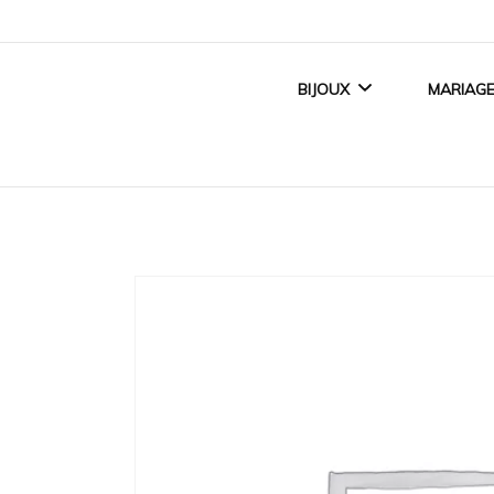
BIJOUX
MARIAG
BIJOUX FEMME
ALLI
BIJOUX ENFANT
BAGUE
BIJOUX HOMME
ACCE
TITANE CRÉATEUR
BIJOUX MAGNÉTIQUES