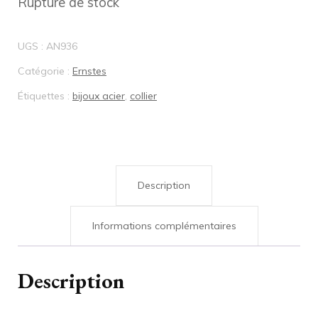
Rupture de stock
€146,00.
€116,80.
UGS :
AN936
Catégorie :
Ernstes
Étiquettes :
bijoux acier
,
collier
Description
Informations complémentaires
Description