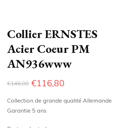
Collier ERNSTES
Acier Coeur PM
AN936www
Le
Le
€
116,80
€
146,00
prix
prix
Collection de grande qualité Allemande
initial
actuel
Garantie 5 ans
était :
est :