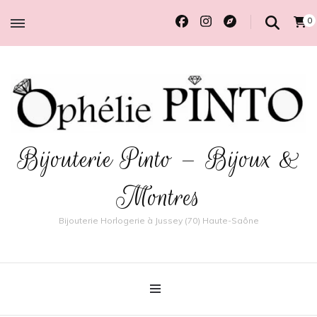
0
Bijouterie Pinto – Bijoux &
Montres
Bijouterie Horlogerie à Jussey (70) Haute-Saône