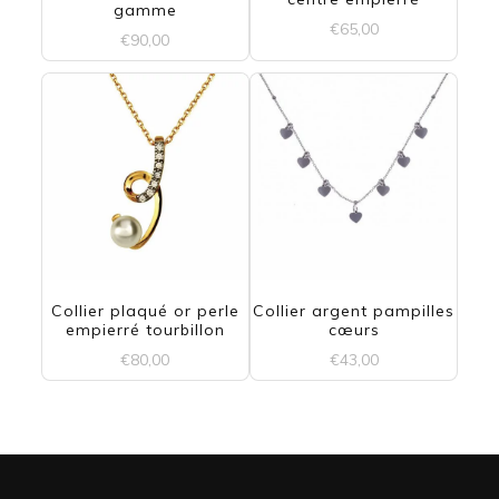
gamme
€
65,00
€
90,00
Collier plaqué or perle
Collier argent pampilles
empierré tourbillon
cœurs
€
80,00
€
43,00