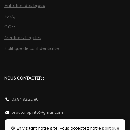
Entretien des bijoux
F.A.Q
C.G.V
Mentions Légales
Politique de confidentialité
NOUS CONTACTER :
03.84.92.22.80
bijouteriepinto@gmail.com
38 rue Gambetta 70500 JUSSEY
🍪 En visitant notre site, vous acceptez notre
politique