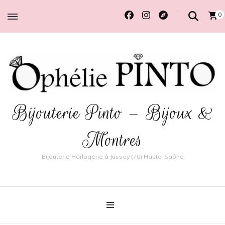
0
Bijouterie Pinto – Bijoux &
Montres
Bijouterie Horlogerie à Jussey (70) Haute-Saône