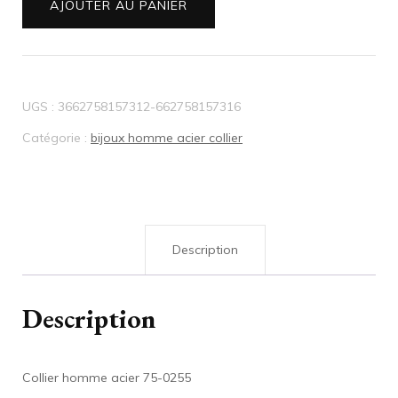
Collier
AJOUTER AU PANIER
homme
acier
75-
UGS :
3662758157312-662758157316
0255
Catégorie :
bijoux homme acier collier
Description
Description
Collier homme acier 75-0255