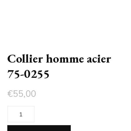
Collier homme acier
75-0255
€
55,00
quantité
de