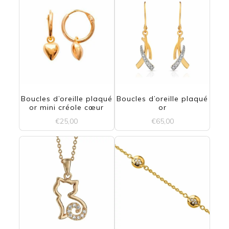
Les
options
peuvent
être
choisies
Boucles d’oreille plaqué
Boucles d’oreille plaqué
sur
or mini créole cœur
or
la
€
25,00
€
65,00
page
du
produit