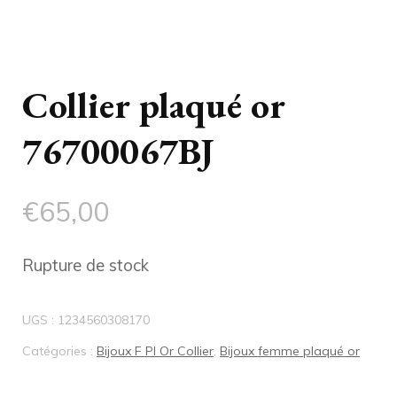
Collier plaqué or
76700067BJ
€
65,00
Rupture de stock
UGS :
1234560308170
Catégories :
Bijoux F Pl Or Collier
,
Bijoux femme plaqué or