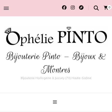
0
Bijouterie Pinto – Bijoux &
Montres
Bijouterie Horlogerie à Jussey (70) Haute-Saône