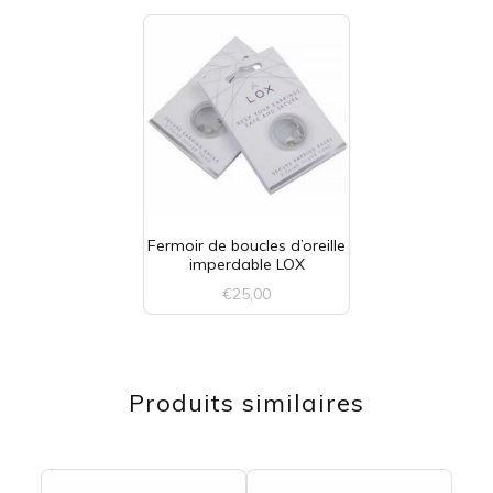
Fermoir de boucles d’oreille
imperdable LOX
€
25,00
Ce
produit
Produits similaires
a
plusieurs
variations.