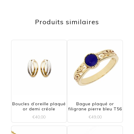
Ce
produit
Produits similaires
a
plusieurs
variations.
Les
options
peuvent
être
choisies
Boucles d’oreille plaqué
Bague plaqué or
sur
or demi créole
filigrane pierre bleu T56
la
€
40,00
€
49,00
page