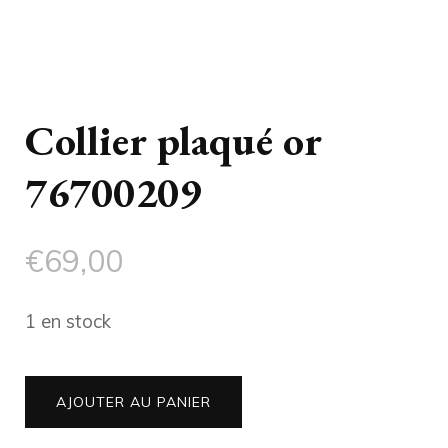
Collier plaqué or
76700209
€
69,00
1 en stock
quantité
AJOUTER AU PANIER
de