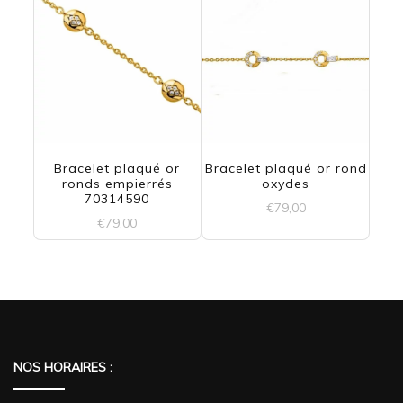
du
produit
Bracelet plaqué or
Bracelet plaqué or rond
ronds empierrés
oxydes
70314590
€
79,00
€
79,00
NOS HORAIRES :