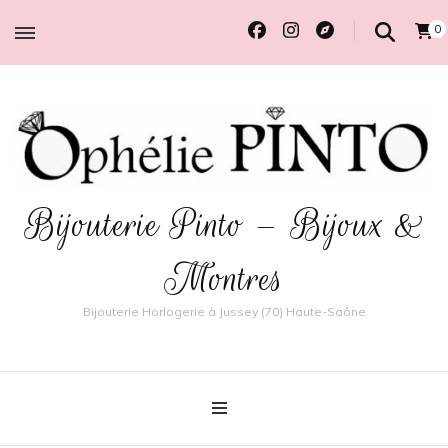
0
Bijouterie Pinto – Bijoux &
Montres
Bijouterie Horlogerie à Jussey (70) Haute-Saône