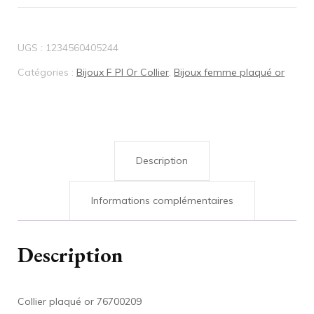
Collier
plaqué
UGS :
1234560405244
or
Catégories :
Bijoux F Pl Or Collier
,
Bijoux femme plaqué or
76700209
Description
Informations complémentaires
Description
Collier plaqué or 76700209