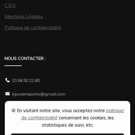
C.G.V
Mentions Légales
Politique de confidentialité
NOUS CONTACTER :
03.84.92.22.80
bijouteriepinto@gmail.com
38 rue Gambetta 70500 JUSSEY
🍪 En visitant notre site, vous acceptez notre
politique
de confidentialité
concernant les cookies, les
statistiques de suivi, etc.