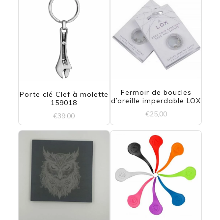
Fermoir de boucles
Porte clé Clef à molette
d’oreille imperdable LOX
159018
€
25,00
€
39,00
Ce
produit
a
plusieurs
variations.
Les