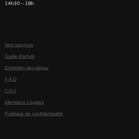
sur
14h30 – 18h
la
page
du
Nos services
produit
Guide d’achat
Entretien des bijoux
F.A.Q
C.G.V
Mentions Légales
Politique de confidentialité