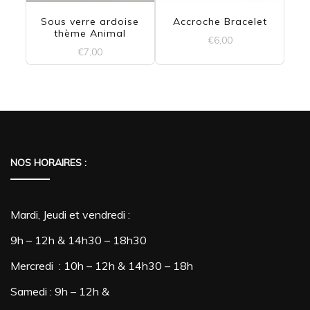
options
Sous verre ardoise
Accroche Bracelet
thème Animal
€
6,00
peuvent
€
7,00
être
Ce
choisies
produit
sur
a
la
plusieurs
NOS HORAIRES :
page
variations.
du
Les
produit
Mardi, Jeudi et vendredi :
options
9h – 12h & 14h30 – 18h30
peuvent
Mercredi : 10h – 12h & 14h30 – 18h
être
Samedi : 9h – 12h &
choisies