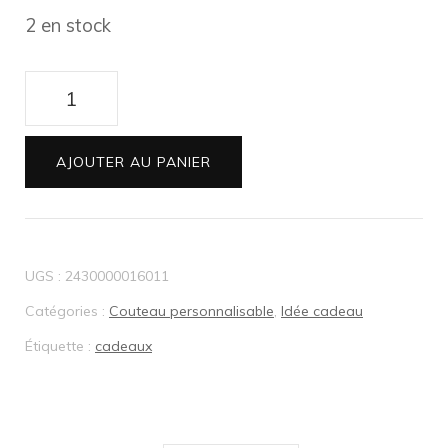
2 en stock
quantité
de
Etui
AJOUTER AU PANIER
en
cuir
ceinture
UGS :
2430000016011
pour
Catégories :
Couteau personnalisable
,
Idée cadeau
Couteau
Étiquette :
cadeaux