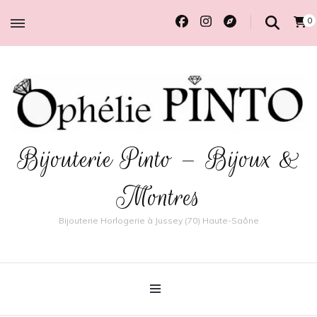
0
Bijouterie Pinto – Bijoux &
Montres
Bijouterie Horlogerie à Jussey (70) Haute-Saône