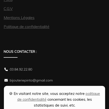
C.G.V
Mentions Légales
Politique de confidentialité
NOUS CONTACTER :
03.84.92.22.80
bijouteriepinto@gmail.com
38 rue Gambetta 70500 JUSSEY
🍪 En visitant notre site, vous acceptez notre
politique
de confidentialité
concernant les cookies, les
statistiques de suivi, etc.