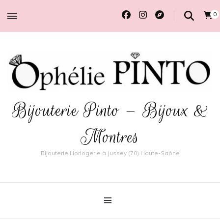
0
Bijouterie Pinto – Bijoux &
Montres
Bijouterie Horlogerie à Jussey (70) Haute-Saône