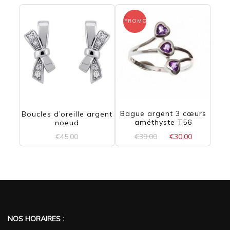
PROMO !
Bague argent 3 cœurs
Boucles d’oreille argent
améthyste T56
noeud
Le
Le
€
39,00
€
30,00
€
45,00
prix
prix
initial
actuel
était :
est :
€39,00.
€30,00.
NOS HORAIRES :