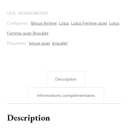
Bracelet
UGS :
8430622863547
acier
Catégories :
Bijoux femme
,
Lotus
,
Lotus Femme acier
,
Lotus
Lotus
Femme acier Bracelet
LS2574
Étiquettes :
bijoux acier
,
bracelet
2/1
Description
Informations complémentaires
Description