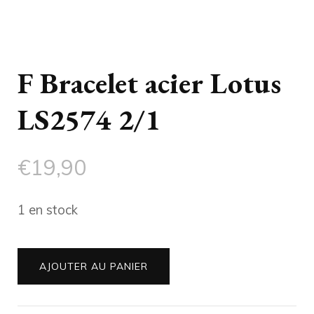
F Bracelet acier Lotus
LS2574 2/1
€
19,90
1 en stock
quantité
AJOUTER AU PANIER
de
F