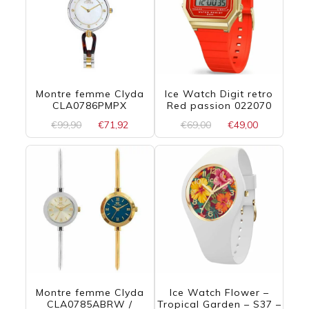
Montre femme Clyda
Ice Watch Digit retro
CLA0786PMPX
Red passion 022070
Le
Le
Le
Le
€
99,90
€
71,92
€
69,00
€
49,00
prix
prix
prix
prix
initial
actuel
initial
actuel
était :
est :
était :
est :
€99,90.
€71,92.
€69,00.
€49,00.
Montre femme Clyda
Ice Watch Flower –
CLA0785ABRW /
Tropical Garden – S37 –