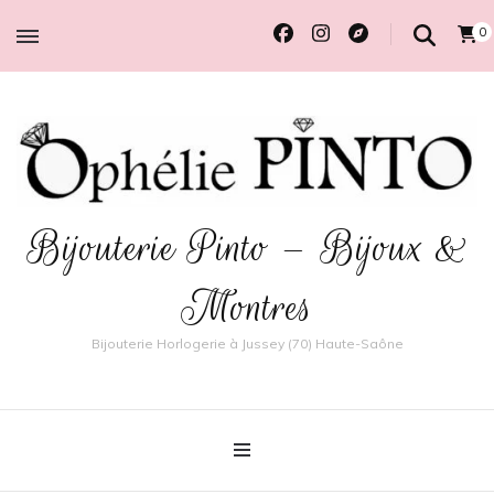
0
Bijouterie Pinto – Bijoux &
Montres
Bijouterie Horlogerie à Jussey (70) Haute-Saône