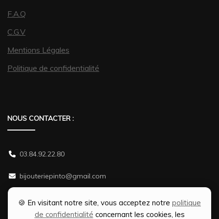
F.A.Q
C.G.V
Mentions Légales
Politique de confidentialité
NOUS CONTACTER :
03.84.92.22.80
bijouteriepinto@gmail.com
38 rue Gambetta 70500 JUSSEY
🍪 En visitant notre site, vous acceptez notre
politique
de confidentialité
concernant les cookies, les