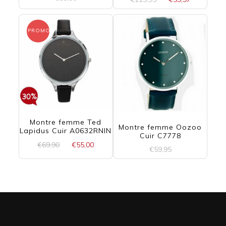
prix
prix
initial
actuel
était :
est :
PROMO !
€119,95.
€59,97.
Montre femme Ted
Montre femme Oozoo
Lapidus Cuir A0632RNIN
Cuir C7778
Le
Le
€
69,90
€
55,00
€
59,95
prix
prix
initial
actuel
était :
est :
€69,90.
€55,00.