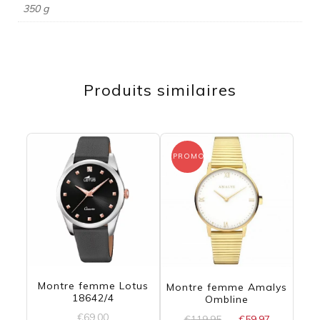
350 g
Produits similaires
PROMO !
Montre femme Lotus
Montre femme Amalys
18642/4
Ombline
€
69,00
Le
Le
€
119,95
€
59,97