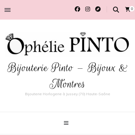
0
Bijouterie Pinto – Bijoux &
Montres
Bijouterie Horlogerie à Jussey (70) Haute-Saône