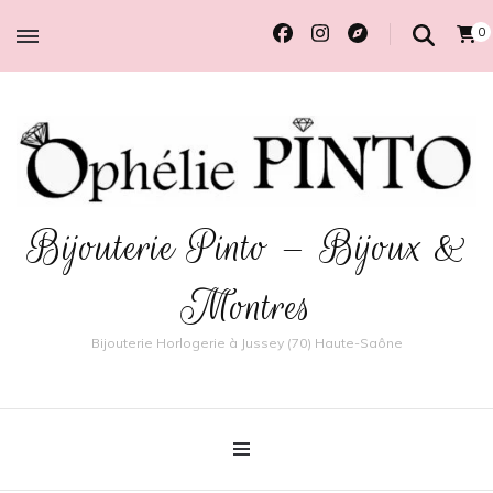
0
Bijouterie Pinto – Bijoux &
Montres
Bijouterie Horlogerie à Jussey (70) Haute-Saône