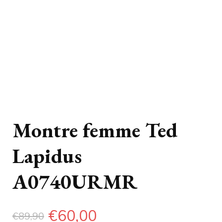
Montre femme Ted
Lapidus
A0740URMR
Le
Le
€
60,00
€
89,90