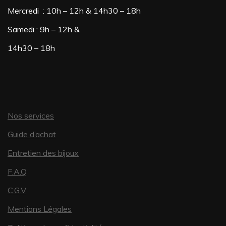
Mercredi : 10h – 12h & 14h30 – 18h
être
Samedi : 9h – 12h &
choisies
sur
14h30 – 18h
la
page
du
Nos services
produit
Guide d’achat
Entretien des bijoux
F.A.Q
C.G.V
Mentions Légales