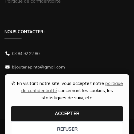
Politique de confidentialité
NOUS CONTACTER :
03.84.92.22.80
bijouteriepinto@gmail.com
38 rue Gambetta 70500 JUSSEY
🍪 En visitant notre site, vous acceptez notre
politique
de confidentialité
concernant les cookies, les
statistiques de suivi, etc.
ACCEPTER
Création Ophélie PINTO | Optimisation SEO par
Web-Shine |
REFUSER
Fashion Diva | Développé par
Blossom Themes
.Propulsé par