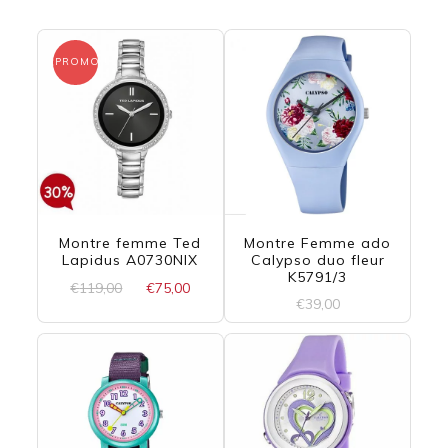
PROMO !
Montre femme Ted
Montre Femme ado
Lapidus A0730NIX
Calypso duo fleur
K5791/3
Le
Le
€
119,00
€
75,00
€
39,00
prix
prix
initial
actuel
était :
est :
€119,00.
€75,00.