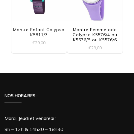
Montre Enfant Calypso
Montre Femme ado
K5811/3
Calypso K5576/4 ou
K5576/5 ou K5576/6
€
29,00
€
29,00
Ce
produit
a
plusieurs
NOS HORAIRES :
variations.
Les
Mardi, Jeudi et vendredi :
options
9h – 12h & 14h30 – 18h30
peuvent