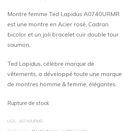
prix
prix
Montre femme Ted Lapidus A0740URMR
initial
actuel
est une montre en Acier rosé, Cadran
était :
est :
bicolor et un joli bracelet cuir double tour
saumon.
€89,90.
€60,00.
Ted Lapidus, célèbre marque de
vêtements, a développé toute une marque
de montres homme & femme, élégantes.
Rupture de stock
UGS :
A0740URMR