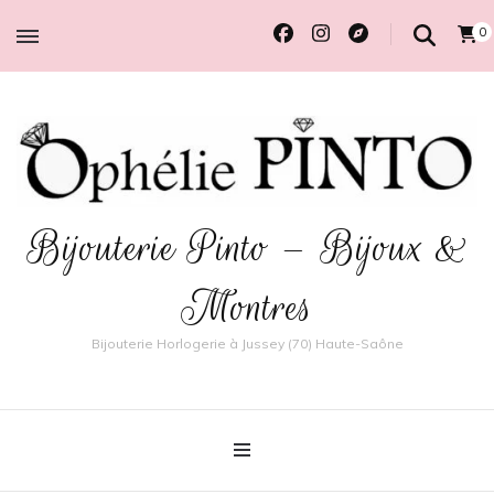
0
Bijouterie Pinto – Bijoux &
Montres
Bijouterie Horlogerie à Jussey (70) Haute-Saône