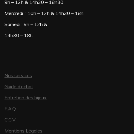
9h – 12h & 14h30 – 18h30
peuvent
Mercredi : 10h – 12h & 14h30 – 18h
être
Samedi : 9h – 12h &
choisies
sur
14h30 – 18h
la
page
du
Nos services
produit
Guide d’achat
Entretien des bijoux
F.A.Q
C.G.V
Mentions Légales