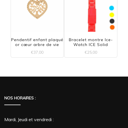
plusieurs
variations.
Les
options
Pendentif enfant plaqué
Bracelet montre Ice-
or cœur arbre de vie
Watch ICE Solid
peuvent
€
37,00
€
25,00
être
Ce
choisies
produit
sur
a
la
plusieurs
NOS HORAIRES :
page
variations.
du
Les
produit
Mardi, Jeudi et vendredi :
options