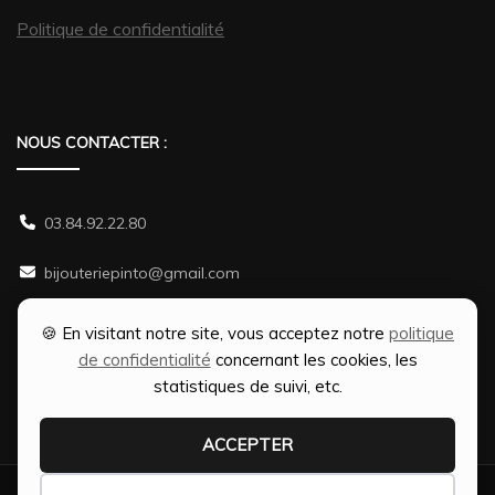
Politique de confidentialité
NOUS CONTACTER :
03.84.92.22.80
bijouteriepinto@gmail.com
38 rue Gambetta 70500 JUSSEY
🍪 En visitant notre site, vous acceptez notre
politique
de confidentialité
concernant les cookies, les
statistiques de suivi, etc.
ACCEPTER