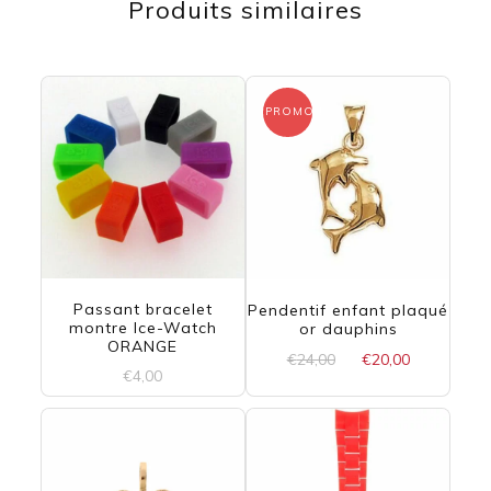
Produits similaires
PROMO !
Passant bracelet
Pendentif enfant plaqué
montre Ice-Watch
or dauphins
ORANGE
Le
Le
€
24,00
€
20,00
€
4,00
prix
prix
initial
actuel
Ce
était :
est :
produit
€24,00.
€20,00.
a