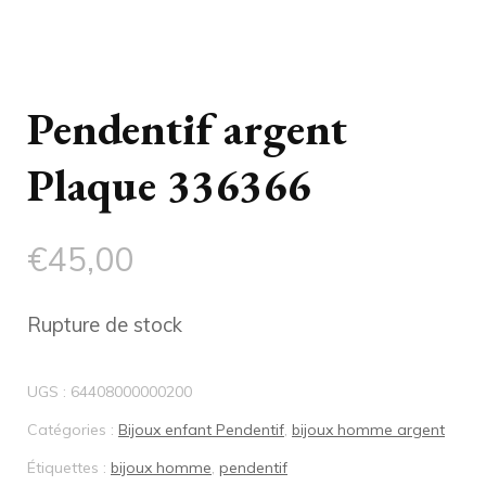
Pendentif argent
Plaque 336366
€
45,00
Rupture de stock
UGS :
64408000000200
Catégories :
Bijoux enfant Pendentif
,
bijoux homme argent
Étiquettes :
bijoux homme
,
pendentif