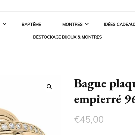
E
BAPTÊME
MONTRES
IDÉES CADEAU
DÉSTOCKAGE BIJOUX & MONTRES
ANCES
MONTRES HOMME
BIJOUX EN ARGENT
 DE FIANÇAILLES
MONTRES FEMME
Bague plaqu
BIJOUX EN OR
SSOIRES MARIAGE
MONTRES ENFANT
empierré 9
BIJOUX EN PLAQUÉ OR
MONTRES CONNECTÉES
BIJOUX ACIER
€
45,00
CRISTAUX SWAROVSKI®