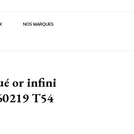
X
NOS MARQUES
é or infini
60219 T54