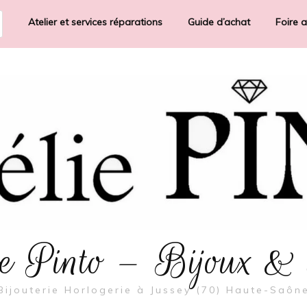
Atelier et services réparations
Guide d’achat
Foire 
rie Pinto – Bijoux &
Bijouterie Horlogerie à Jussey (70) Haute-Saôn