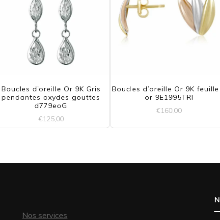
Boucles d’oreille Or 9K Gris
Boucles d’oreille Or 9K feuille
pendantes oxydes gouttes
or 9E1995TRI
d779eoG
€
160,00
€
125,00
N
Nos services