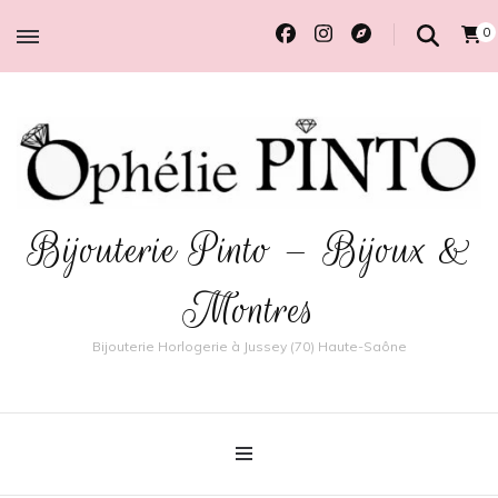
0
Bijouterie Pinto – Bijoux &
Montres
Bijouterie Horlogerie à Jussey (70) Haute-Saône