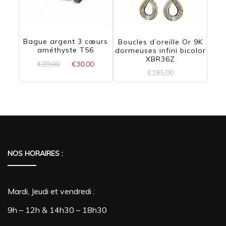
Bague argent 3 cœurs
Boucles d’oreille Or 9K
améthyste T56
dormeuses infini bicolor
XBR36Z
Le
Le
€
39,00
€
30,00
€
185,00
prix
prix
initial
actuel
était :
est :
€39,00.
€30,00.
NOS HORAIRES :
Mardi, Jeudi et vendredi :
9h – 12h & 14h30 – 18h30