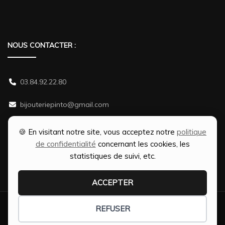
NOUS CONTACTER :
03.84.92.22.80
bijouteriepinto@gmail.com
38 rue Gambetta 70500 JUSSEY
🍪 En visitant notre site, vous acceptez notre
politique
de confidentialité
concernant les cookies, les
statistiques de suivi, etc.
ACCEPTER
Création Ophélie PINTO | Optimisation SEO par
Web-Shine |
REFUSER
Fashion Diva | Développé par
Blossom Themes
.Propulsé par