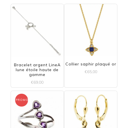
Collier saphir plaqué or
Bracelet argent LineA
lune étoile haute de
€
65,00
gamme
€
69,00
PROMO !