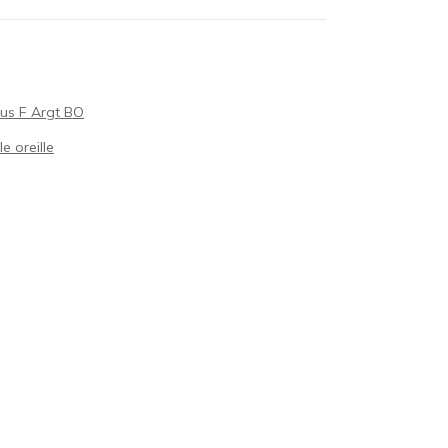
us F Argt BO
e oreille