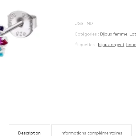
BIJOUX LOTUS®
UGS :
ND
Catégories :
Bijoux femme
,
Lot
Étiquettes :
bijoux argent
,
boucl
Description
Informations complémentaires