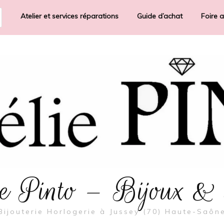
Atelier et services réparations
Guide d’achat
Foire 
rie Pinto – Bijoux &
Bijouterie Horlogerie à Jussey (70) Haute-Saôn