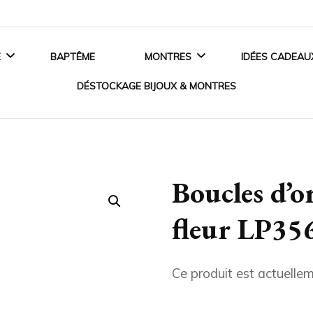
E
BAPTÊME
MONTRES
IDÉES CADEAU
DÉSTOCKAGE BIJOUX & MONTRES
ANCES
MONTRES HOMME
BIJOUX EN ARGENT
 DE FIANÇAILLES
MONTRES FEMME
Boucles d’o
BIJOUX EN OR
SSOIRES MARIAGE
MONTRES ENFANT
fleur LP35
BIJOUX EN PLAQUÉ OR
MONTRES CONNECTÉES
BIJOUX ACIER
Ce produit est actuellem
CRISTAUX SWAROVSKI®