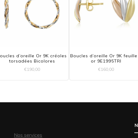
oucles d’oreille Or 9K créoles
Boucles d’oreille Or 9K feuille
torsadées Bicolores
or 9E1995TRI
€
190,00
€
160,00
N
Nos services