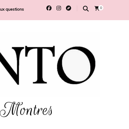
0
aux questions
 Montres
e