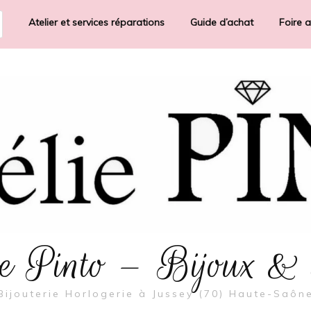
Atelier et services réparations
Guide d’achat
Foire 
rie Pinto – Bijoux &
Bijouterie Horlogerie à Jussey (70) Haute-Saôn