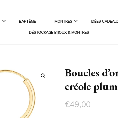
E
BAPTÊME
MONTRES
IDÉES CADEAU
DÉSTOCKAGE BIJOUX & MONTRES
ANCES
MONTRES HOMME
BIJOUX EN ARGENT
 DE FIANÇAILLES
MONTRES FEMME
Boucles d’or
BIJOUX EN OR
SSOIRES MARIAGE
MONTRES ENFANT
créole plu
BIJOUX EN PLAQUÉ OR
MONTRES CONNECTÉES
BIJOUX ACIER
€
49,00
CRISTAUX SWAROVSKI®