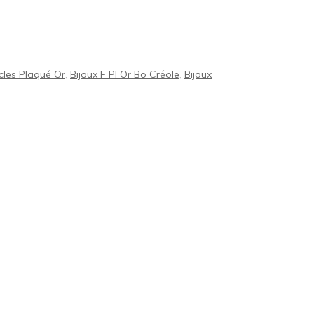
cles Plaqué Or
,
Bijoux F Pl Or Bo Créole
,
Bijoux