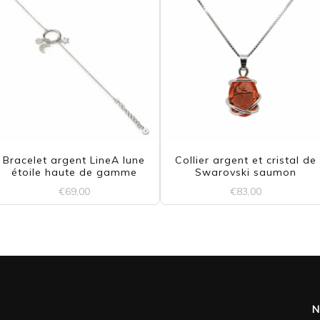
Les
options
peuvent
être
choisies
sur
la
Bracelet argent LineA lune
Collier argent et cristal de
étoile haute de gamme
Swarovski saumon
page
€
69,00
€
83,00
du
produit
N