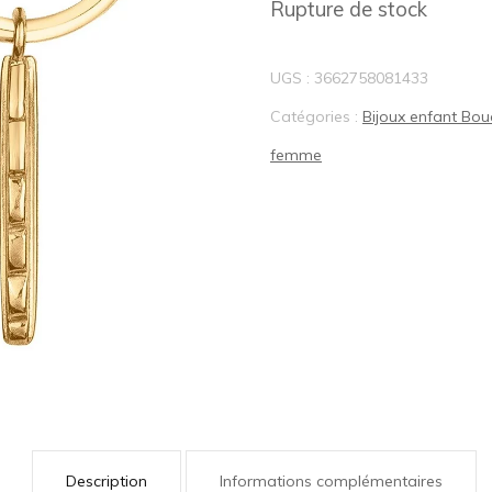
Rupture de stock
BIJOUX LOTUS®
UGS :
3662758081433
Catégories :
Bijoux enfant Bou
femme
Description
Informations complémentaires