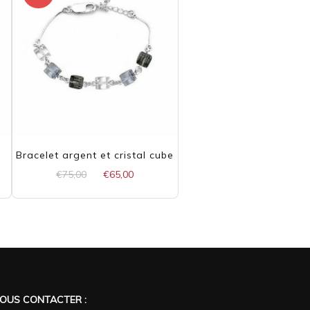
Bracelet argent et cristal cube
Le
Le
€
75,00
€
65,00
prix
prix
initial
actuel
était :
est :
€75,00.
€65,00.
OUS CONTACTER :