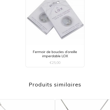
Fermoir de boucles d’oreille
imperdable LOX
€
25,00
Ce
produit
Produits similaires
a
plusieurs
variations.