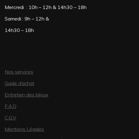
être
Mercredi : 10h – 12h & 14h30 – 18h
choisies
Samedi : 9h – 12h &
sur
14h30 – 18h
la
page
du
produit
Nos services
Guide d’achat
Entretien des bijoux
F.A.Q
C.G.V
Mentions Légales