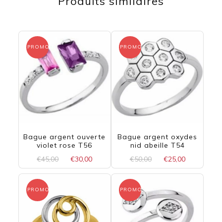
Produits similaires
PROMO !
PROMO !
Bague argent ouverte
Bague argent oxydes
violet rose T56
nid abeille T54
Le
Le
Le
Le
€
45,00
€
30,00
€
50,00
€
25,00
prix
prix
prix
prix
initial
actuel
initial
actuel
était :
est :
était :
est :
PROMO !
PROMO !
€45,00.
€30,00.
€50,00.
€25,00.