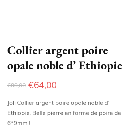
Collier argent poire
opale noble d’ Ethiopie
Le
Le
€
64,00
€
80,00
prix
prix
Joli Collier argent poire opale noble d’
initial
actuel
Ethiopie. Belle pierre en forme de poire de
était :
est :
6*9mm !