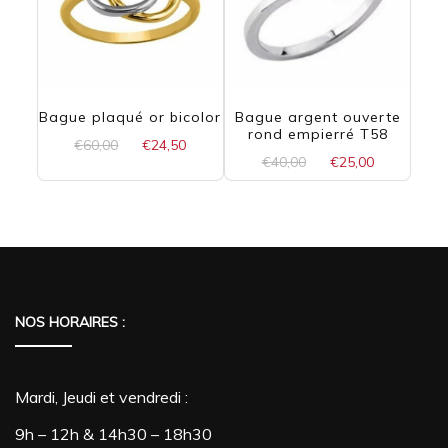
Bague plaqué or bicolor
Bague argent ouverte
rond empierré T58
Le
Le
€
60,00
€
24,50
Le
Le
€
40,00
€
25,00
prix
prix
Ce
prix
prix
initial
actuel
initial
actuel
était :
est :
produit
était :
est :
€60,00.
€24,50.
€40,00.
€25,00.
a
plusieurs
variations.
NOS HORAIRES :
Les
options
Mardi, Jeudi et vendredi :
peuvent
9h – 12h & 14h30 – 18h30