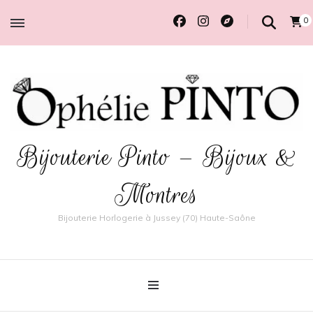
0
Bijouterie Pinto – Bijoux &
Montres
Bijouterie Horlogerie à Jussey (70) Haute-Saône