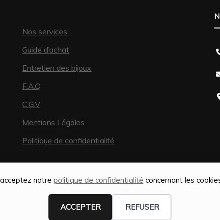
N
Nos services
Guide d’achat
Entretien des bijoux
F.A.Q
C.G.V
Mentions Légales
Politique de confidentialité
s acceptez notre
politique de confidentialité
concernant les cookies,
ACCEPTER
REFUSER
isation SEO par
Web-Shine |
Fashion Diva | Développé par
Blossom 