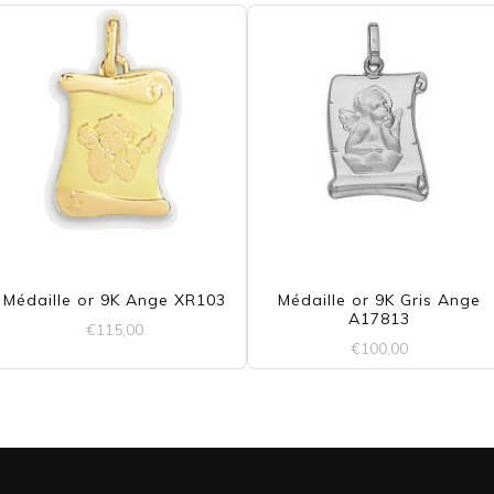
Médaille or 9K Ange XR103
Médaille or 9K Gris Ange
A17813
€
115,00
€
100,00