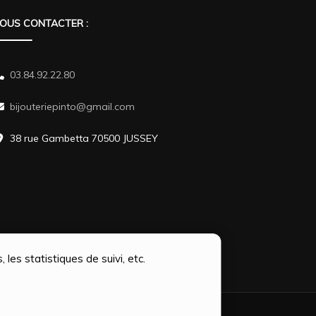
OUS CONTACTER :
03.84.92.22.80
bijouteriepinto@gmail.com
38 rue Gambetta 70500 JUSSEY
 les statistiques de suivi, etc.
Themes
.Propulsé par
WordPress
.