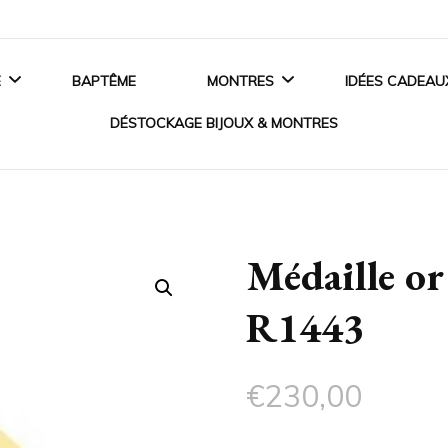
E
BAPTÊME
MONTRES
IDÉES CADEAU
DÉSTOCKAGE BIJOUX & MONTRES
ANCES
MONTRES HOMME
BIJOUX EN ARGENT
 DE FIANÇAILLES
MONTRES FEMME
Médaille or
BIJOUX EN OR
SSOIRES MARIAGE
MONTRES ENFANT
R1443
BIJOUX EN PLAQUÉ OR
MONTRES CONNECTÉES
BIJOUX ACIER
€
230,00
CRISTAUX SWAROVSKI®