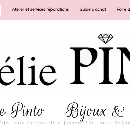
Atelier et services réparations
Guide d’achat
Foire 
rie Pinto – Bijoux &
Bijouterie Horlogerie à Jussey (70) Haute-Saôn