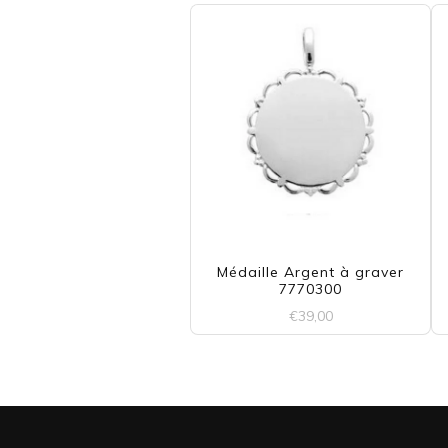
Médaille Argent à graver
7770300
€
39,00