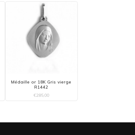
Médaille or 18K Gris vierge
R1442
€
285,00